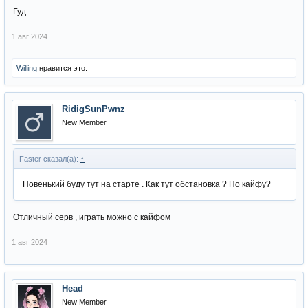
Гуд
1 авг 2024
Willing
нравится это.
RidigSunPwnz
New Member
Faster сказал(а):
↑
Новенький буду тут на старте . Как тут обстановка ? По кайфу?
Отличный серв , играть можно с кайфом
1 авг 2024
Head
New Member