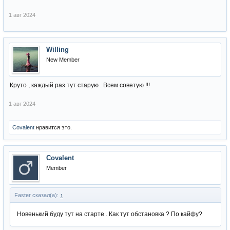
1 авг 2024
Willing
New Member
Круто , каждый раз тут старую . Всем советую !!!
1 авг 2024
Covalent
нравится это.
Covalent
Member
Faster сказал(а):
↑
Новенький буду тут на старте . Как тут обстановка ? По кайфу?