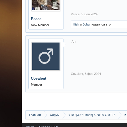
Peace
,
5 фев 2024
Peace
Hish
и
Bobur
нравится это.
New Member
Ап
Covalent
,
8 фев 2024
Covalent
Member
Главная
Форум
х100 [30 Января] в 20:00 GMT+3
К