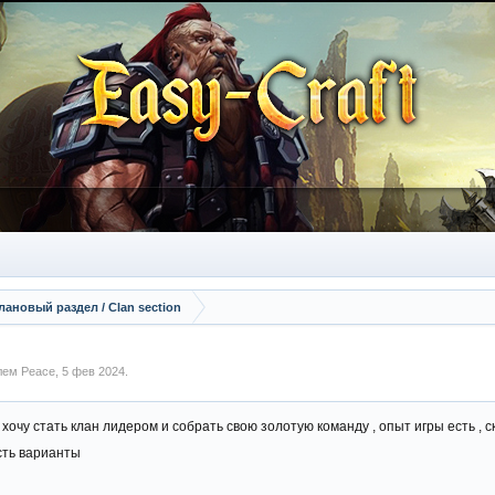
лановый раздел / Сlan section
елем
Peace
,
5 фев 2024
.
хочу стать клан лидером и собрать свою золотую команду , опыт игры есть , 
сть варианты