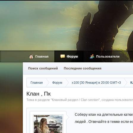
Главная
Форум
Пользователи
Поиск сообщений
Последние сообщения
Главная
Форум
х100 [30 Января] в 20:00 GMT+3
К
Клан , Пк
Тема в разделе "
Клановый раздел / Сlan section
", создана пользоват
Соберу клан на длительные катки 
людей . Отвечайте в темке если е