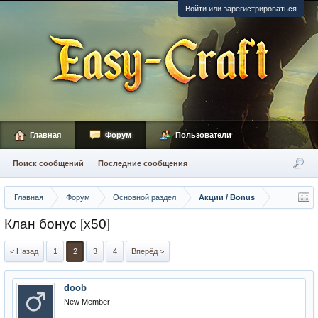
Войти или зарегистрироваться
Главная
Форум
Пользователи
Поиск сообщений
Последние сообщения
Главная
Форум
Основной раздел
Акции / Bonus
Клан бонус [x50]
< Назад
1
2
3
4
Вперёд >
doob
New Member