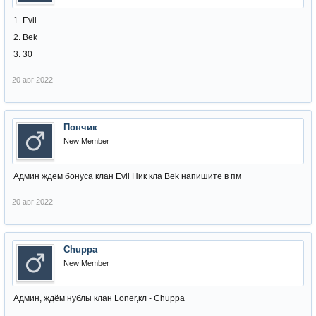
1. Evil
2. Bek
3. 30+
20 авг 2022
Пончик
New Member
Админ ждем бонуса клан Evil Ник кла Bek напишите в пм
20 авг 2022
Chuppa
New Member
Админ, ждём нублы клан Loner,кл - Chuppa