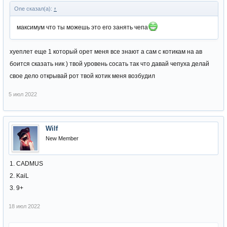
One сказал(а):
↑
максимум что ты можешь это его занять чепа
хуеплет еще 1 который орет меня все знают а сам с котикам на ав
боится сказать ник ) твой уровень сосать так что давай чепуха делай
свое дело открывай рот твой котик меня возбудил
5 июл 2022
Wilf
New Member
1. CADMUS
2. KaiL
3. 9+
18 июл 2022