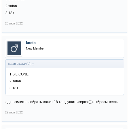
2.satan
3.18+
26 июн 2022
koctb
New Member
satan сказал(а):
↑
1.SILICONE
2.satan
3.18+
один силикон собрать может 18 тел душить сервак))) отбросы жесть
29 июн 2022