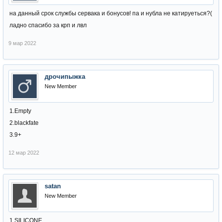
на данный срок службы сервака и бонусов! па и нубла не катируеться?(
ладно спасибо за крп и лвл
9 мар 2022
дрочипыжка
New Member
1.Empty
2.blackfate
3.9+
12 мар 2022
satan
New Member
1.SILICONE