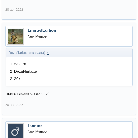
20 авг 2022
LimitedEdition
New Member
DozaNarkoza сказал(а):
↑
1. Sakura
2. DozaNarkoza
2. 20+
привет дозик как жизнь?
20 авг 2022
Пончик
New Member