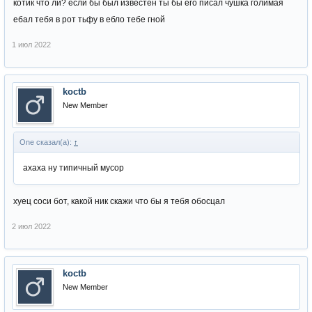
котик что ли? если бы был известен ты бы его писал чушка голимая
ебал тебя в рот тьфу в ебло тебе гной
1 июл 2022
koctb
New Member
One сказал(а):
↑
ахаха ну типичный мусор
хуец соси бот, какой ник скажи что бы я тебя обосцал
2 июл 2022
koctb
New Member