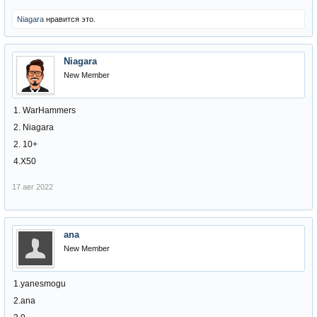
Niagara
нравится это.
Niagara
New Member
1. WarHammers
2. Niagara
2. 10+
4.Х50
17 авг 2022
ana
New Member
1.yanesmogu
2.ana