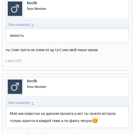
koctb
New Member
One сказал(а):
↑
жееесть
ты тоже хуета не очем по кд тут) ник свой пиши чушка
1 июл 2022
koctb
New Member
One сказал(а):
↑
Мой ник известен на данном проекте,а вот ты чучело которое
только агрится в каждой теме,а по факту чепуха