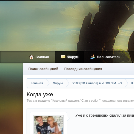
Главная
Форум
Пользователи
Поиск сообщений
Последние сообщения
Главная
Форум
х100 [30 Января] в 20:00 GMT+3
К
Когда уже
Тема в разделе "
Клановый раздел / Сlan section
", создана пользоват
Уже и с тренировки свалил за пивк