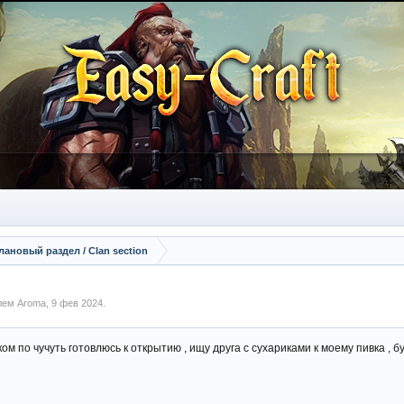
лановый раздел / Сlan section
елем
Aroma
,
9 фев 2024
.
ом по чучуть готовлюсь к открытию , ищу друга с сухариками к моему пивка , бу