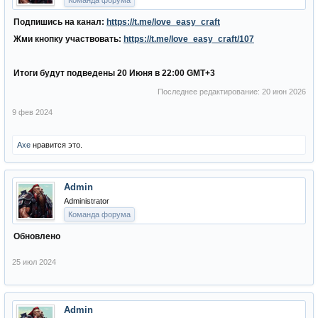
Команда форума
Подпишись на канал:
https://t.me/love_easy_craft
Жми кнопку участвовать:
https://t.me/love_easy_craft/107
Итоги будут подведены 20 Июня в 22:00 GMT+3
Последнее редактирование:
20 июн 2026
9 фев 2024
Axe
нравится это.
Admin
Administrator
Команда форума
Обновлено
25 июл 2024
Admin