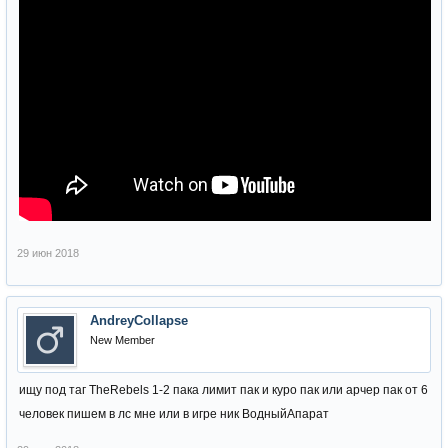
29 июн 2018
AndreyCollapse
New Member
ищу под таг TheRebels 1-2 пака лимит пак и куро пак или арчер пак от 6
человек пишем в лс мне или в игре ник ВодныйАпарат