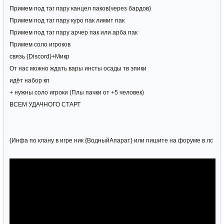
Примем под таг пару канцел паков(через бардов)
Примем под таг пару куро пак лимит пак
Примем под таг пару арчер пак или арба пак
Примем соло игроков
связь {Discord}+Микр
От нас можно ждать вары инсты осады тв эпики
идёт набор кп
+ нужны соло игроки (Плы пачки от +5 человек)
ВСЕМ УДАЧНОГО СТАРТ
{Инфа по клану в игре ник {ВодныйАпарат} или пишите на форуме в лс