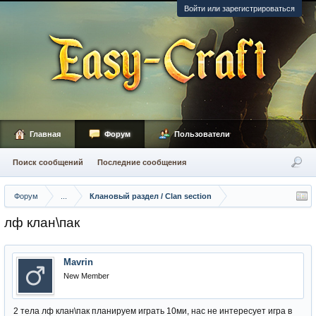
Войти или зарегистрироваться
Главная
Форум
Пользователи
Поиск сообщений
Последние сообщения
Форум
...
Клановый раздел / Сlan section
лф клан\пак
Mavrin
New Member
2 тела лф клан\пак планируем играть 10ми, нас не интересует игра в