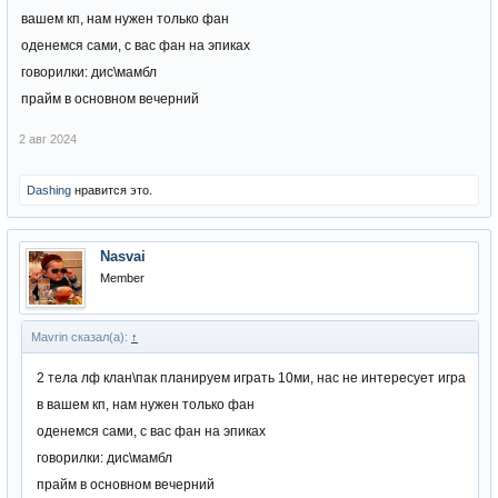
вашем кп, нам нужен только фан
оденемся сами, с вас фан на эпиках
говорилки: дис\мамбл
прайм в основном вечерний
2 авг 2024
Dashing
нравится это.
Nasvai
Member
Mavrin сказал(а):
↑
2 тела лф клан\пак планируем играть 10ми, нас не интересует игра
в вашем кп, нам нужен только фан
оденемся сами, с вас фан на эпиках
говорилки: дис\мамбл
прайм в основном вечерний