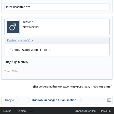
fr0zz
нравится это.
Mavrin
New Member
Dashing сказал(а):
↑
ДС есть . Фана море . Го го го
кидай дс в личку
2 авг 2024
(Вы должны войти или зарегистрироваться, чтобы ответить.)
Форум
...
Клановый раздел / Сlan section
Novus
Russian (RU)
Обратная связь
Помощь