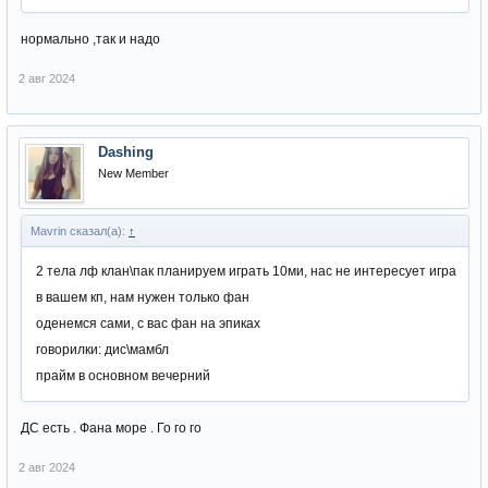
нормально ,так и надо
2 авг 2024
Dashing
New Member
Mavrin сказал(а):
↑
2 тела лф клан\пак планируем играть 10ми, нас не интересует игра
в вашем кп, нам нужен только фан
оденемся сами, с вас фан на эпиках
говорилки: дис\мамбл
прайм в основном вечерний
ДС есть . Фана море . Го го го
2 авг 2024