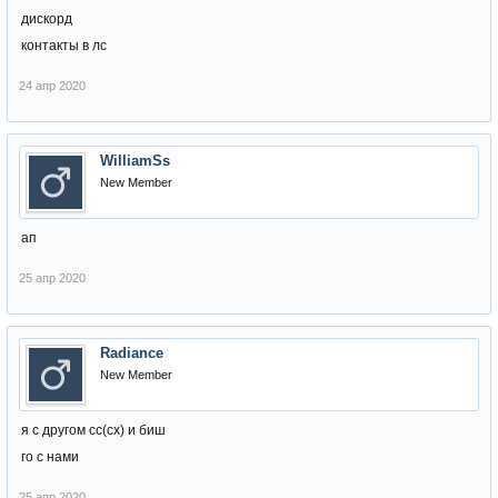
дискорд
контакты в лс
24 апр 2020
WilliamSs
New Member
ап
25 апр 2020
Radiance
New Member
я с другом сс(сх) и биш
го с нами
25 апр 2020