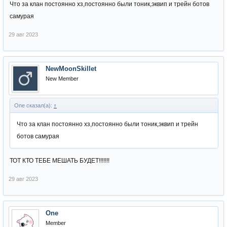
Что за клан постоянно хз,постоянно были тоник,эквип и трейн ботов
самурая
29 авг 2023
NewMoonSkillet
New Member
One сказал(а):
↑
Что за клан постоянно хз,постоянно были тоник,эквип и трейн
ботов самурая
ТОТ КТО ТЕБЕ МЕШАТЬ БУДЕТ!!!!!!!
29 авг 2023
One
Member