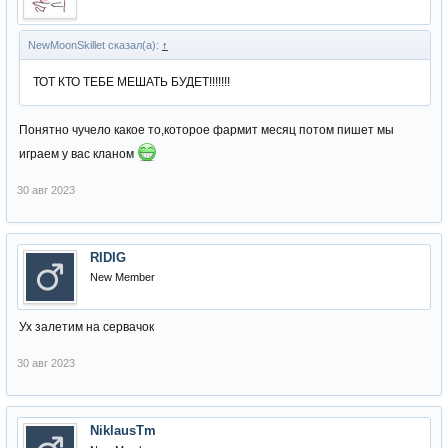
NewMoonSkillet сказал(а):
↑
ТОТ КТО ТЕБЕ МЕШАТЬ БУДЕТ!!!!!!!
Понятно чучело какое то,которое фармит месяц потом пишет мы
играем у вас кланом
30 авг 2023
RIDIG
New Member
Ух залетим на сервачок
30 авг 2023
NiklausTm