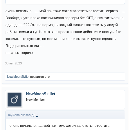
очень печально........ мой пак тоже хотел залететь потестить сервер........
Вообще, я уже плохо воспринимаю серверы без ОБТ, а включить его на
один день ??? Это не норма, ни каждый сможет потестить, у людей
работа, семьи и т.д. Но это ваш проект и ваши действия и поступайте
как считаете нужным, но мое мнение если сказали, нужно сделать!
Люди рассчитывали......
печалька короче..
30 авг 2023
NewMoonSkillet
нравится это.
NewMoonSkillet
New Member
myAnna сказал(а):
↑
очень печально........ мой пак тоже хотел залететь потестить