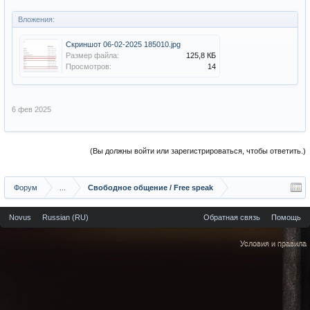
Вложения:
Скриншот 06-02-2025 185010.jpg
Размер файла:
125,8 КБ
Просмотров:
14
6 фев 2025
(Вы должны войти или зарегистрироваться, чтобы ответить.)
Форум
...
Свободное общение / Free speak
Novus
Russian (RU)
Обратная связь
Помощь
Условия и правила