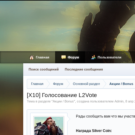
Главная
Форум
Пользователи
Поиск сообщений
Последние сообщения
Главная
Форум
Основной раздел
Акции / Bonus
[X10] Голосование L2Vote
Тема в разделе "
Акции / Bonus
", создана пользователем
Admin
,
8 апр
Рады сообщить вам что мы участв
Награда Silver Coin: