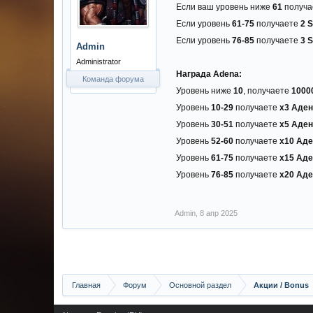
Если ваш уровень ниже
61
получа
Если уровень
61-75
получаете
2 S
Если уровень
76-85
получаете
3 S
Admin
Administrator
Награда Adena:
Команда форума
Уровень ниже
10
, получаете
1000
Уровень
10-29
получаете
х3 Аде
Уровень
30-51
получаете
х5 Аде
Уровень
52-60
получаете
х10 Ад
Уровень
61-75
получаете
х15 Ад
Уровень
76-85
получаете
х20 Ад
Admin
,
8 апр 2025
Главная
Форум
Основной раздел
Акции / Bonus