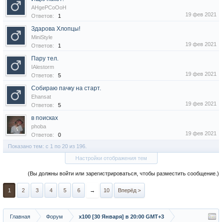
AHgePCoOoH
19 фев 2021
Ответов:
1
Здарова Хлопцы!
MiniStyle
19 фев 2021
Ответов:
1
Пару тел.
IAlestorm
19 фев 2021
Ответов:
5
Собираю пачку на старт.
Ehansat
19 фев 2021
Ответов:
5
в поисках
phoba
19 фев 2021
Ответов:
0
Показано тем: с 1 по 20 из 196.
Настройки отображения тем
(Вы должны войти или зарегистрироваться, чтобы разместить сообщение.)
1
2
3
4
5
6
→
10
Вперёд >
Главная
Форум
х100 [30 Января] в 20:00 GMT+3