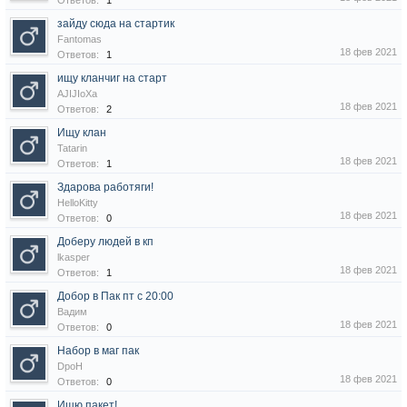
Ответов:
1
зайду сюда на стартик
Fantomas
18 фев 2021
Ответов:
1
ищу кланчиг на старт
AJIJIoXa
18 фев 2021
Ответов:
2
Ищу клан
Tatarin
18 фев 2021
Ответов:
1
Здарова работяги!
HelloKitty
18 фев 2021
Ответов:
0
Доберу людей в кп
lkasper
18 фев 2021
Ответов:
1
Добор в Пак пт с 20:00
Вадим
18 фев 2021
Ответов:
0
Набор в маг пак
DpoH
18 фев 2021
Ответов:
0
Ищю пакет!