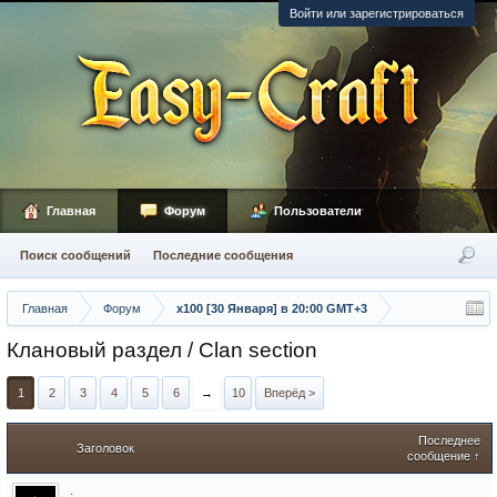
Войти или зарегистрироваться
Главная
Форум
Пользователи
Поиск сообщений
Последние сообщения
Главная
Форум
х100 [30 Января] в 20:00 GMT+3
Клановый раздел / Сlan section
1
2
3
4
5
6
→
10
Вперёд >
Последнее
Заголовок
сообщение ↑
.