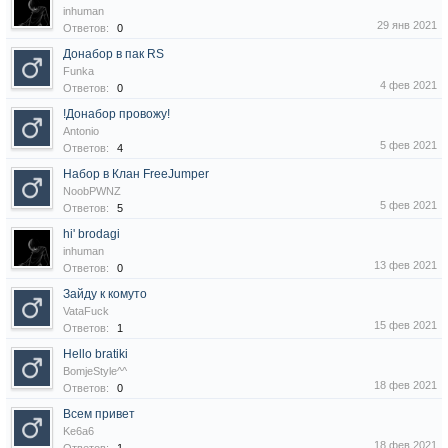
inhuman
29 янв 2021
Ответов:
0
Донабор в пак RS
Funka
4 фев 2021
Ответов:
0
!Донабор провожу!
Antonio
5 фев 2021
Ответов:
4
Набор в Клан FreeJumper
NoobPWNZ
5 фев 2021
Ответов:
5
hi' brodagi
inhuman
13 фев 2021
Ответов:
0
Зайду к комуто
VataFuck
15 фев 2021
Ответов:
1
Hello bratiki
BomjeStyle^^
18 фев 2021
Ответов:
0
Всем привет
Ke6a6
18 фев 2021