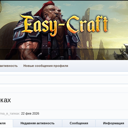
активность
Новые сообщения профиля
пках
тка_в_тапках:
22 фев 2026
иля
Недавняя активность
Сообщения
Информация