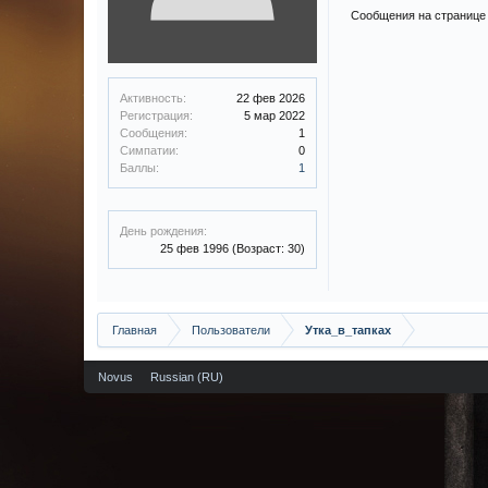
Сообщения на странице 
Активность:
22 фев 2026
Регистрация:
5 мар 2022
Сообщения:
1
Симпатии:
0
Баллы:
1
День рождения:
25 фев 1996
(Возраст: 30)
Главная
Пользователи
Утка_в_тапках
Novus
Russian (RU)