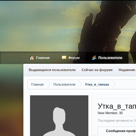
Главная
Форум
Пользователи
Выдающиеся пользователи
Сейчас на форуме
Недавняя 
Главная
Пользователи
Утка_в_тапках
Утка_в_та
New Member
, 30
Последняя активность У
Сообщения проф