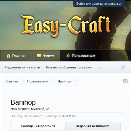
Войти или зарегистрироваться
Главная
Форум
Пользователи
Недавняя активность
Новые сообщения профиля
...
Главная
Пользователи
Banihop
Banihop
New Member
, Мужской, 35
Последняя активность Banihop:
21 янв 2025
Сообщения профиля
Недавняя активность