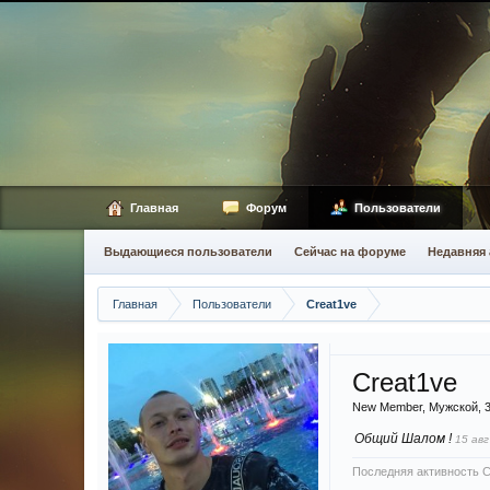
Главная
Форум
Пользователи
Выдающиеся пользователи
Сейчас на форуме
Недавняя 
Главная
Пользователи
Creat1ve
Creat1ve
New Member
, Мужской, 
Общий Шалом !
15 авг
Последняя активность C