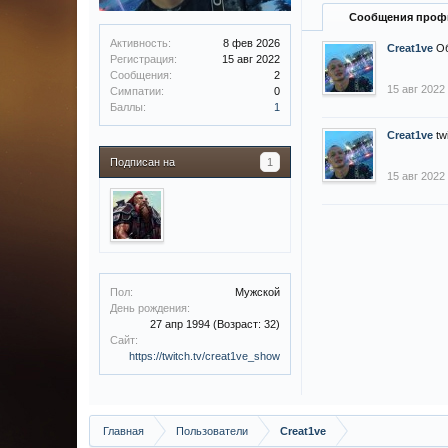
Сообщения проф
Активность:
8 фев 2026
Creat1ve
О
Регистрация:
15 авг 2022
Сообщения:
2
15 авг 2022
Симпатии:
0
Баллы:
1
Creat1ve
tw
Подписан на
1
15 авг 2022
Пол:
Мужской
День рождения:
27 апр 1994
(Возраст: 32)
Сайт:
https://twitch.tv/creat1ve_show
Главная
Пользователи
Creat1ve