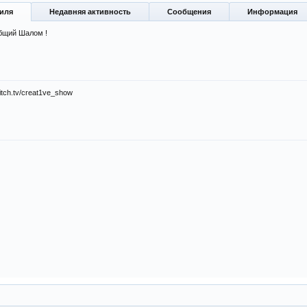
иля
Недавняя активность
Сообщения
Информация
бщий Шалом !
itch.tv/creat1ve_show