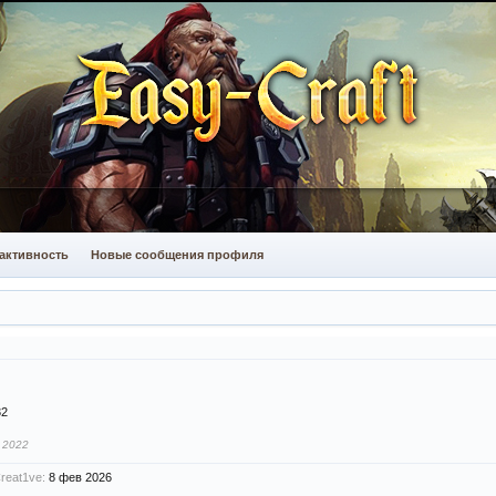
активность
Новые сообщения профиля
32
 2022
reat1ve:
8 фев 2026