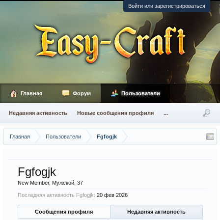
Войти или зарегистрироваться
Главная
Форум
Пользователи
Недавняя активность
Новые сообщения профиля
...
Главная
Пользователи
Fgfogjk
Fgfogjk
New Member
, Мужской, 37
Последняя активность Fgfogjk:
20 фев 2026
Сообщения профиля
Недавняя активность