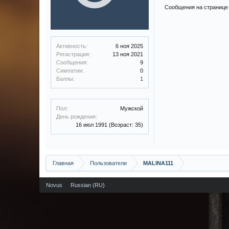
Сообщения на странице 
Активность:
6 ноя 2025
Регистрация:
13 ноя 2021
Сообщения:
9
Симпатии:
0
Баллы:
1
Пол:
Мужской
День рождения:
16 июл 1991
(Возраст: 35)
Главная
Пользователи
MALINA111
Novus
Russian (RU)