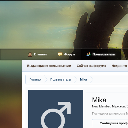
Главная
Форум
Пользователи
Выдающиеся пользователи
Сейчас на форуме
Недавняя 
Главная
Пользователи
Mika
Mika
New Member
, Мужской, 
Последняя активность M
Сообщения проф