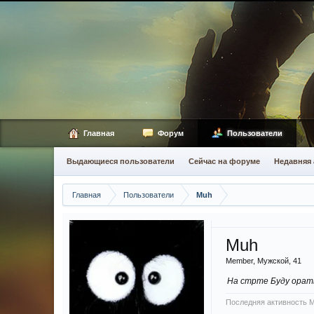
Главная
Форум
Пользователи
Выдающиеся пользователи
Сейчас на форуме
Недавняя 
Главная
Пользователи
Muh
Muh
Member
, Мужской, 41
На стрте Буду орат
Последняя активность M