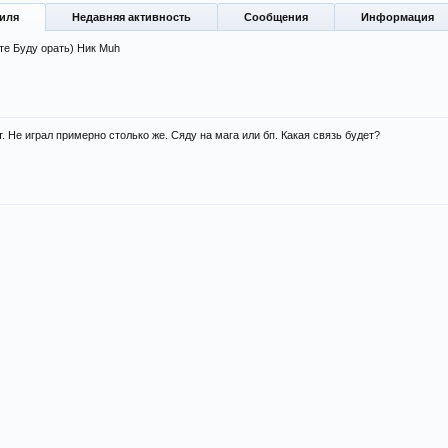
иля
Недавняя активность
Сообщения
Информация
те Буду орать) Ник Мuh
. Не играл примерно столько же. Сяду на мага или бп. Какая связь будет?