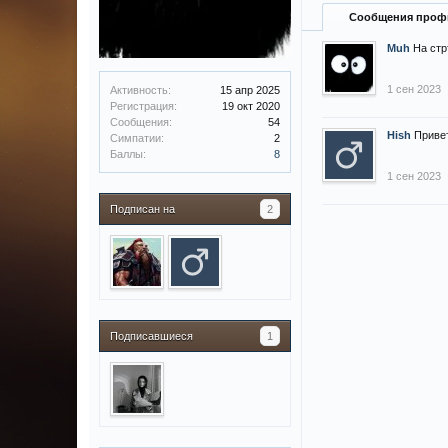
Сообщения проф
Muh
На стр
1 сен 2023
Активность:
15 апр 2025
Регистрация:
19 окт 2020
Сообщения:
54
Hish
Привет
Симпатии:
2
Баллы:
8
1 сен 2023
Подписан на
2
Подписавшиеся
1