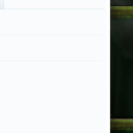
Admin
noIteamName
FeleciaFuji