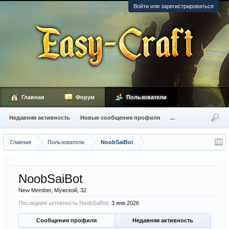
Войти или зарегистрироваться
Главная
Форум
Пользователи
Недавняя активность
Новые сообщения профиля
...
Главная
Пользователи
NoobSaiBot
NoobSaiBot
New Member
, Мужской, 32
Последняя активность NoobSaiBot:
3 янв 2026
Сообщения профиля
Недавняя активность