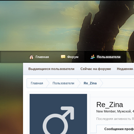
Главная
Форум
Пользователи
Выдающиеся пользователи
Сейчас на форуме
Недавняя 
Главная
Пользователи
Re_Zina
Re_Zina
New Member
, Мужской, 
Последняя активность R
Сообщения проф