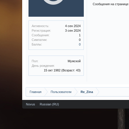
Сообщения на странице 
Активность:
4 сен 2024
Регистрация:
3 сен 2024
Сообщения:
1
Симпатии:
0
Баллы:
0
Пол:
Мужской
День рождения:
15 окт 1982
(Возраст: 43)
Главная
Пользователи
Re_Zina
Novus
Russian (RU)