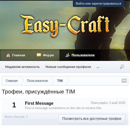
Войти или зарегистрироваться
Главная
Форум
Пользователи
Недавняя активность
Новые сообщения профиля
...
Главная
Пользователи
TIM
Трофеи, присуждённые TIM
1
First Message
Присуждён:
3 май 2020
Post a message somewhere on the site to receive this.
Всего баллов: 1
Посмотреть все доступные трофеи