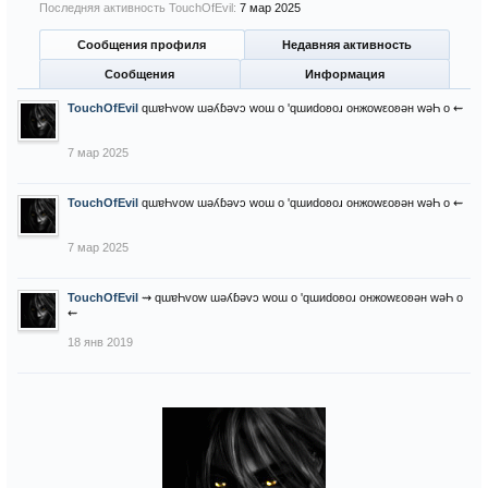
Последняя активность TouchOfEvil:
7 мар 2025
Сообщения профиля
Недавняя активность
Сообщения
Информация
TouchOfEvil
qɯɐҺvоw ɯǝʎɓǝvɔ wоɯ о 'qɯиdоʚоɹ онжоwεоʚǝн wǝҺ о ⇜
7 мар 2025
TouchOfEvil
qɯɐҺvоw ɯǝʎɓǝvɔ wоɯ о 'qɯиdоʚоɹ онжоwεоʚǝн wǝҺ о ⇜
7 мар 2025
TouchOfEvil
⇝ qɯɐҺvоw ɯǝʎɓǝvɔ wоɯ о 'qɯиdоʚоɹ онжоwεоʚǝн wǝҺ о
⇜
18 янв 2019