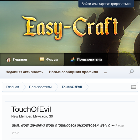
Войти или зарегистрироваться
Главная
Форум
Пользователи
Недавняя активность
Новые сообщения профиля
...
Главная
Пользователи
TouchOfEvil
TouchOfEvil
New Member
, Мужской, 30
qɯɐҺvоw ɯǝʎɓǝvɔ wоɯ о 'qɯиdоʚоɹ онжоwεоʚǝн wǝҺ о ⇜
7 мар
2025