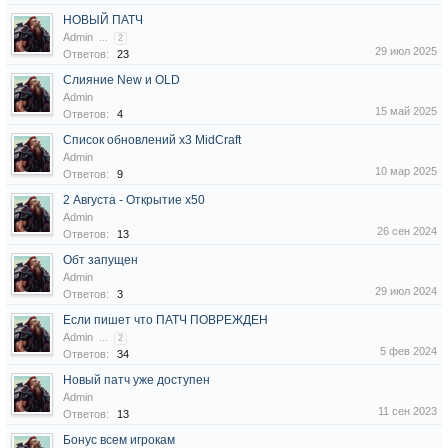
НОВЫЙ ПАТЧ
Admin
...
2
29 июл 2025
Ответов:
23
Слияние New и OLD
Admin
15 май 2025
Ответов:
4
Список обновлений x3 MidCraft
Admin
10 мар 2025
Ответов:
9
2 Августа - Открытие x50
Admin
26 сен 2024
Ответов:
13
Обт запущен
Admin
29 июл 2024
Ответов:
3
Если пишет что ПАТЧ ПОВРЕЖДЕН
Admin
...
2
5 фев 2024
Ответов:
34
Новый патч уже доступен
Admin
11 сен 2023
Ответов:
13
Бонус всем игрокам