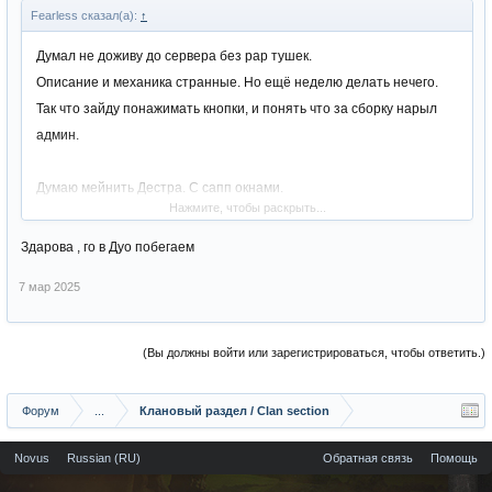
Fearless сказал(а):
↑
Думал не доживу до сервера без рар тушек.
Описание и механика странные. Но ещё неделю делать нечего.
Так что зайду понажимать кнопки, и понять что за сборку нарыл
админ.
Думаю мейнить Дестра. С сапп окнами.
Нажмите, чтобы раскрыть...
Кому нужны люди в клан, пишите в личку.
Здарова , го в Дуо побегаем
7 мар 2025
(Вы должны войти или зарегистрироваться, чтобы ответить.)
Форум
...
Клановый раздел / Сlan section
Novus
Russian (RU)
Обратная связь
Помощь