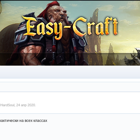
м
HardSoul
,
24 апр 2020
.
актически на всех классах