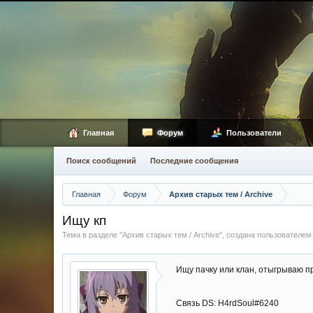
Главная
Форум
Пользователи
Поиск сообщений
Последние сообщения
Главная
Форум
Архив старых тем / Archive
Ищу кп
Тема в разделе "
Архив старых тем / Archive
", создана пользователе
Ищу пачку или клан, отыгрываю пр
Связь DS: H4rdSoul#6240