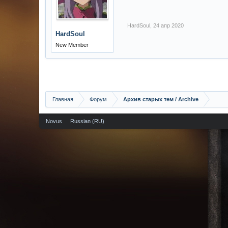
HardSoul
,
24 апр 2020
HardSoul
New Member
Главная
Форум
Архив старых тем / Archive
Novus
Russian (RU)