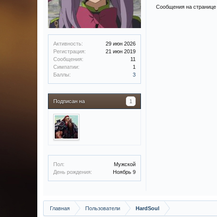
Сообщения на странице 
Активность:
29 июн 2026
Регистрация:
21 июн 2019
Сообщения:
11
Симпатии:
1
Баллы:
3
Подписан на
1
Пол:
Мужской
День рождения:
Ноябрь 9
Главная
Пользователи
HardSoul