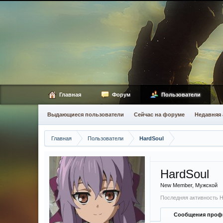
Главная
Форум
Пользователи
Выдающиеся пользователи
Сейчас на форуме
Недавняя 
Главная
Пользователи
HardSoul
HardSoul
New Member
, Мужской
Последняя активность H
Сообщения проф