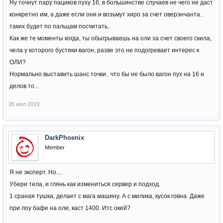
Ну точнут пару пациков пуху 16, в большинстве случаев не чего не даст
конкретно им, а даже если они и возьмут хиро за счет оверэнчанта..
таких будет по пальцам посчитать..
Как же те моменты когда, ты обыгрываешь на оли за счет своего скила,
чела у которого бустяки вагон, разве это не подогревает интерес к
ОЛИ?
Нормально выставить шанс точки.. что бы не было вагон пух на 16 и
делов то...
26 июл 2019
DarkPhoenix
Member
Я не эксперт. Но....
Убери тела, и глянь как измениться сервер и подход.
1 сраная тушка, делает с мага машину. А с милика, кусок говна. Даже
при лоу бафе на оли, каст 1400. Итс окей?