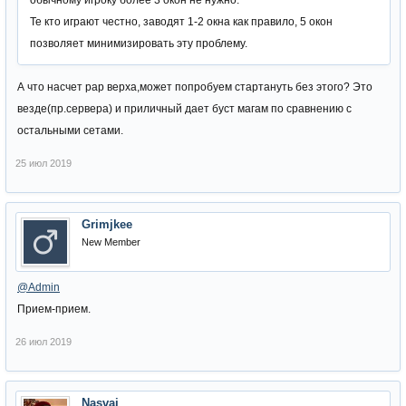
обычному игроку более 3 окон не нужно.
Те кто играют честно, заводят 1-2 окна как правило, 5 окон
позволяет минимизировать эту проблему.
А что насчет рар верха,может попробуем стартануть без этого? Это
везде(пр.сервера) и приличный дает буст магам по сравнению с
остальными сетами.
25 июл 2019
Grimjkee
New Member
@Admin
Прием-прием.
26 июл 2019
Nasvai