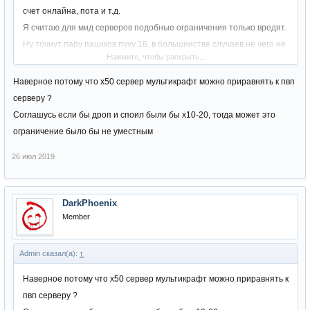
счет онлайна, пота и т.д.
Я считаю для мид серверов подобные ограничения только вредят.
Ну точнут пару пациков пуху 16, в большинстве случаев не чего не
Нажмите, чтобы раскрыть...
даст конкретно им, а даже если они и возьмут хиро за счет
оверэнчанта.. таких будет по пальцам посчитать..
Наверное потому что х50 сервер мультикрафт можно приравнять к пвп
Как же те моменты когда, ты обыгрываешь на оли за счет своего
серверу ?
скила, чела у которого бустяки вагон, разве это не подогревает
Соглашусь если бы дроп и споил были бы х10-20, тогда может это
интерес к ОЛИ?
ограничение было бы не уместным
Нормально выставить шанс точки.. что бы не было вагон пух на 16
26 июл 2019
и делов то...
DarkPhoenix
Member
Admin сказал(а):
↑
Наверное потому что х50 сервер мультикрафт можно приравнять к
пвп серверу ?