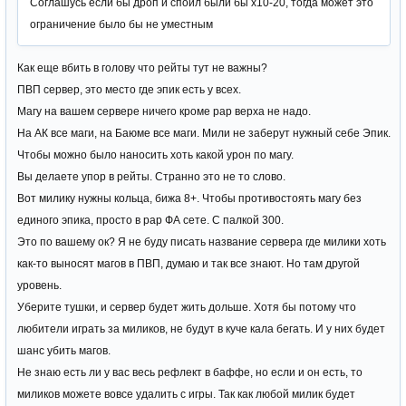
Соглашусь если бы дроп и споил были бы х10-20, тогда может это
ограничение было бы не уместным
Как еще вбить в голову что рейты тут не важны?
ПВП сервер, это место где эпик есть у всех.
Магу на вашем сервере ничего кроме рар верха не надо.
На АК все маги, на Баюме все маги. Мили не заберут нужный себе Эпик.
Чтобы можно было наносить хоть какой урон по магу.
Вы делаете упор в рейты. Странно это не то слово.
Вот милику нужны кольца, бижа 8+. Чтобы противостоять магу без
единого эпика, просто в рар ФА сете. С палкой 300.
Это по вашему ок? Я не буду писать название сервера где милики хоть
как-то выносят магов в ПВП, думаю и так все знают. Но там другой
уровень.
Уберите тушки, и сервер будет жить дольше. Хотя бы потому что
любители играть за миликов, не будут в куче кала бегать. И у них будет
шанс убить магов.
Не знаю есть ли у вас весь рефлект в баффе, но если и он есть, то
миликов можете вовсе удалить с игры. Так как любой милик будет