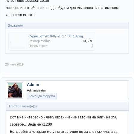
ну вот еще 10марат2018г
конечно играть больше негде , будем довольствоваться этим,всем
хорошего старта
Вложения:
Скриншот 2019-07-26 17_06_18.png
Размер файла:
13,5 КБ
Просмотров:
4
26 июл 2019
Admin
Administrator
Команда форума
Tred1x сказал(а):
↑
Вот мне интересно к чему ограничение заточки на оли? на х50
сервере... Ведь не х1200
Есть ребята которые могут стать лучше не за счет скилла, а за