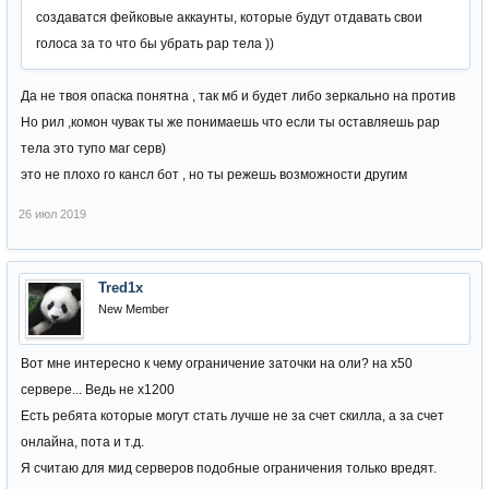
создаватся фейковые аккаунты, которые будут отдавать свои
голоса за то что бы убрать рар тела ))
Да не твоя опаска понятна , так мб и будет либо зеркально на против
Но рил ,комон чувак ты же понимаешь что если ты оставляешь рар
тела это тупо маг серв)
это не плохо го кансл бот , но ты режешь возможности другим
26 июл 2019
Tred1x
New Member
Вот мне интересно к чему ограничение заточки на оли? на х50
сервере... Ведь не х1200
Есть ребята которые могут стать лучше не за счет скилла, а за счет
онлайна, пота и т.д.
Я считаю для мид серверов подобные ограничения только вредят.