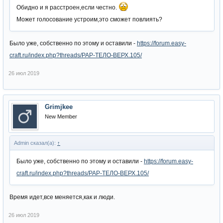
Обидно и я расстроен,если честно.
Может голосование устроим,это сможет повлиять?
Было уже, собственно по этому и оставили -
https://forum.easy-
craft.ru/index.php?threads/РАР-ТЕЛО-ВЕРХ.105/
26 июл 2019
Grimjkee
New Member
Admin сказал(а):
↑
Было уже, собственно по этому и оставили -
https://forum.easy-
craft.ru/index.php?threads/РАР-ТЕЛО-ВЕРХ.105/
Время идет,все меняется,как и люди.
26 июл 2019