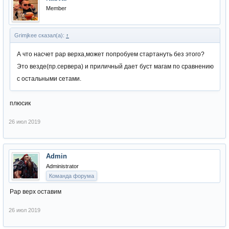
Member
Grimjkee сказал(а):
↑
А что насчет рар верха,может попробуем стартануть без этого?
Это везде(пр.сервера) и приличный дает буст магам по сравнению
с остальными сетами.
плюсик
26 июл 2019
Admin
Administrator
Команда форума
Рар верх оставим
26 июл 2019