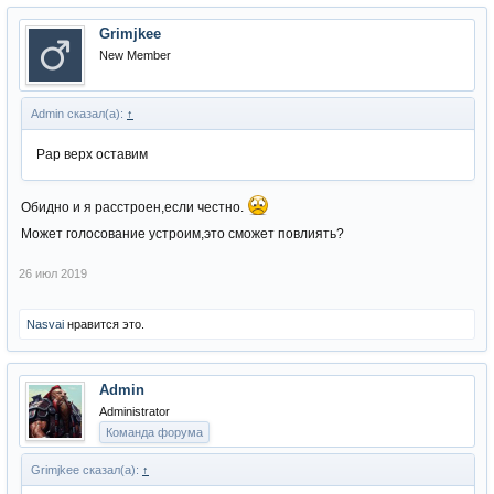
Grimjkee
New Member
Admin сказал(а):
↑
Рар верх оставим
Обидно и я расстроен,если честно.
Может голосование устроим,это сможет повлиять?
26 июл 2019
Nasvai
нравится это.
Admin
Administrator
Команда форума
Grimjkee сказал(а):
↑