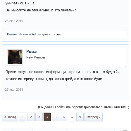
умирать об Биша.
Вы мыслите не глобально. И это печально.
26 июл 2019
Роман
,
Nasvai
и
Admin
нравится это.
Роман
New Member
Приветствую, не нашел информацию про гм шоп, что в нем будет? а
точнее интересует шмот, до какого грейда в гм шопе будет
27 июл 2019
(Вы должны войти или зарегистрироваться, чтобы ответить.)
< Назад
1
2
3
4
5
6
→
9
Вперёд >