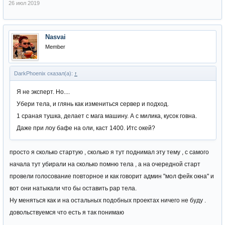
26 июл 2019
Nasvai
Member
DarkPhoenix сказал(а):
↑
Я не эксперт. Но....
Убери тела, и глянь как измениться сервер и подход.
1 сраная тушка, делает с мага машину. А с милика, кусок говна.
Даже при лоу бафе на оли, каст 1400. Итс окей?
просто я сколько стартую , сколько я тут поднимал эту тему , с самого
начала тут убирали на сколько помню тела , а на очередной старт
провели голосование повторное и как говорит админ "мол фейк окна" и
вот они натыкали что бы оставить рар тела.
Ну меняться как и на остальных подобных проектах ничего не буду .
довольствуемся что есть я так понимаю