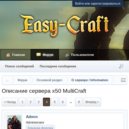
Войти или зарегистрироваться
Главная
Форум
Пользователи
Поиск сообщений
Последние сообщения
...
Форум
Основной раздел
О сервере / Information
Описание сервера х50 MultiCraft
< Назад
1
2
3
4
5
6
→
9
Вперёд >
Admin
Administrator
Команда форума