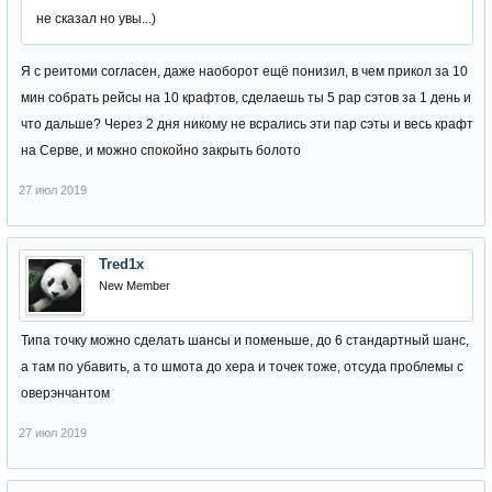
не сказал но увы...)
Я с реитоми согласен, даже наоборот ещё понизил, в чем прикол за 10
мин собрать рейсы на 10 крафтов, сделаешь ты 5 рар сэтов за 1 день и
что дальше? Через 2 дня никому не всрались эти пар сэты и весь крафт
на Серве, и можно спокойно закрыть болото
27 июл 2019
Tred1x
New Member
Типа точку можно сделать шансы и поменьше, до 6 стандартный шанс,
а там по убавить, а то шмота до хера и точек тоже, отсуда проблемы с
оверэнчантом
27 июл 2019