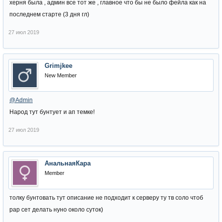
херня была , админ все тот же , главное что бы не было фейла как на
последнем старте (3 дня гл)
27 июл 2019
Grimjkee
New Member
@Admin
Народ тут бунтует и ап темке!
27 июл 2019
АнальнаяКара
Member
толку бунтовать тут описание не подходит к серверу ту тв соло чтоб
рар сет делать нуно около суток)