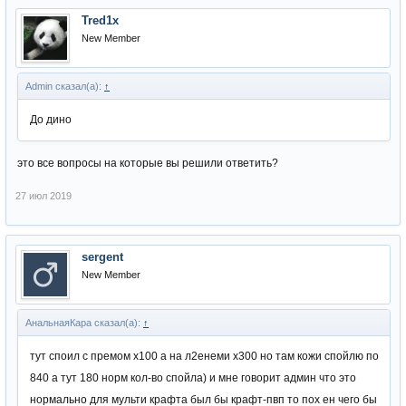
Tred1x
New Member
Admin сказал(а):
↑
До дино
это все вопросы на которые вы решили ответить?
27 июл 2019
sergent
New Member
АнальнаяКара сказал(а):
↑
тут споил с премом х100 а на л2енеми х300 но там кожи спойлю по
840 а тут 180 норм кол-во спойла) и мне говорит админ что это
нормально для мульти крафта был бы крафт-пвп то пох ен чего бы