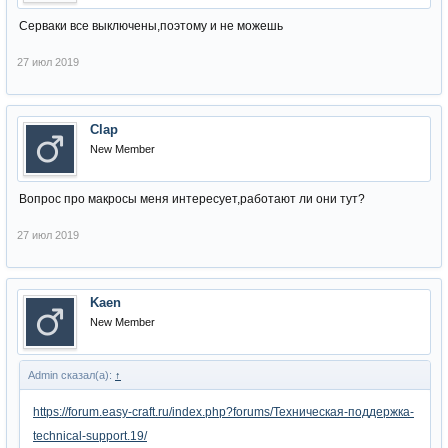
Серваки все выключены,поэтому и не можешь
27 июл 2019
Clap
New Member
Вопрос про макросы меня интересует,работают ли они тут?
27 июл 2019
Kaen
New Member
Admin сказал(а):
↑
https://forum.easy-craft.ru/index.php?forums/Техническая-поддержка-
technical-support.19/