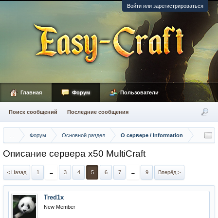
Войти или зарегистрироваться
Главная
Форум
Пользователи
Поиск сообщений
Последние сообщения
...
Форум
Основной раздел
О сервере / Information
Описание сервера х50 MultiCraft
< Назад
1
←
3
4
5
6
7
→
9
Вперёд >
Tred1x
New Member