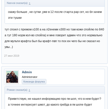
Nasvai сказал(а):
↑
скажу больше , не сутки ,уже в 12 после старта рар сет, но бл зачем
эти тушки
тут споил с премом х100 а на л2енеми х300 но там кожи спойлю по 840
а тут 180 норм кол-во спойла) и мне говорит админ что это нормально
для мульти крафта был бы крафт-пвп то пох ен чего бы не сказал но
увы...)
27 июл 2019
Admin
Administrator
Команда форума
Роман сказал(а):
↑
Приветствую, не нашел информацию про гм шоп, что в нем будет?
а точнее интересует шмот, до какого грейда в гм шопе будет