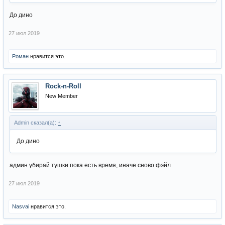
До дино
27 июл 2019
Роман
нравится это.
Rock-n-Roll
New Member
Admin сказал(а):
↑
До дино
админ убирай тушки пока есть время, иначе сново фэйл
27 июл 2019
Nasvai
нравится это.