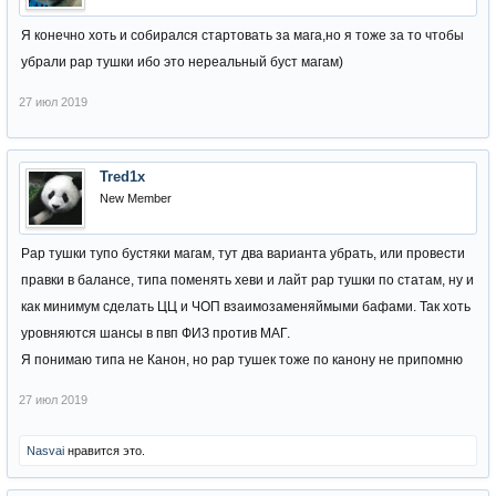
Я конечно хоть и собирался стартовать за мага,но я тоже за то чтобы
убрали рар тушки ибо это нереальный буст магам)
27 июл 2019
Tred1x
New Member
Рар тушки тупо бустяки магам, тут два варианта убрать, или провести
правки в балансе, типа поменять хеви и лайт рар тушки по статам, ну и
как минимум сделать ЦЦ и ЧОП взаимозаменяймыми бафами. Так хоть
уровняются шансы в пвп ФИЗ против МАГ.
Я понимаю типа не Канон, но рар тушек тоже по канону не припомню
27 июл 2019
Nasvai
нравится это.