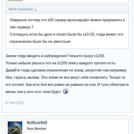
Admin сказал(а):
↑
Наверное потому что х50 сервер мультикрафт можно приравнять к
пвп серверу ?
Соглашусь если бы дроп и споил были бы х10-20, тогда может это
ограничение было бы не уместным
Зачем тогда вводить в заблуждения? пишите сразу х1200.
Только забыли указать что на х1200 эпик у каждого третего есть.
Давайте тогда сделаем ограничение по эпику, запретим там например
бая, тараса, валика. Эти эпики не все могут себе позволить. Только те
кто потеют. Как итог бои все равно не равные на оли. И тупо облегчаете
жизнь тем у кого этот эпик будет.
27 июл 2019
Kr0SsV0rD
New Member