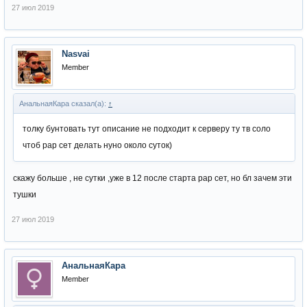
27 июл 2019
Nasvai
Member
АнальнаяКара сказал(а):
↑
толку бунтовать тут описание не подходит к серверу ту тв соло
чтоб рар сет делать нуно около суток)
скажу больше , не сутки ,уже в 12 после старта рар сет, но бл зачем эти
тушки
27 июл 2019
АнальнаяКара
Member