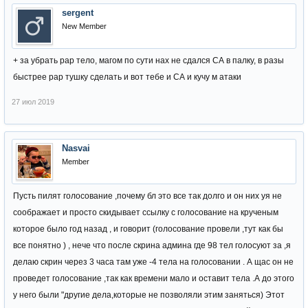
sergent
New Member
+ за убрать рар тело, магом по сути нах не сдался СА в палку, в разы
быстрее рар тушку сделать и вот тебе и СА и кучу м атаки
27 июл 2019
Nasvai
Member
Пусть пилят голосование ,почему бл это все так долго и он них уя не
соображает и просто скидывает ссылку с голосование на крученым
которое было год назад , и говорит (голосование провели ,тут как бы
все понятно ) , нече что после скрина админа где 98 тел голосуют за ,я
делаю скрин через 3 часа там уже -4 тела на голосовании . А щас он не
проведет голосование ,так как времени мало и оставит тела .А до этого
у него были "другие дела,которые не позволяли этим заняться) Этот