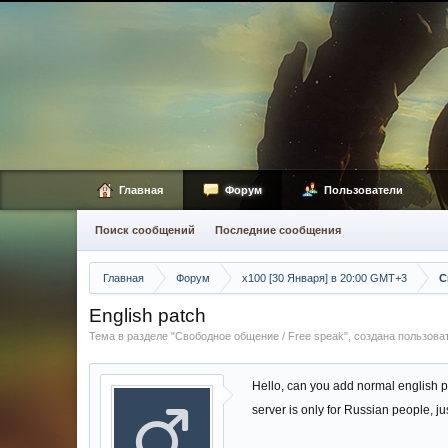
Главная
Форум
Пользователи
Поиск сообщений
Последние сообщения
Главная
Форум
х100 [30 Января] в 20:00 GMT+3
С
English patch
Тема в разделе "
Свободное общение / Free speak
", создана пользов
Hello, can you add normal english pa
server is only for Russian people, jus