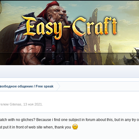
вободное общение / Free speak
ателем
Gitenas
,
13 ноя 2021
.
tch with no gliches? Because i find one subject in forum about this, but in any try o
t put it in front of web site when, thank you