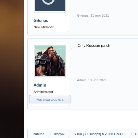
Gitenas
,
13 ноя 2021
Gitenas
New Member
Only Russian patch
Admin
,
13 ноя 2021
Admin
Administrator
Команда форума
Главная
Форум
х100 [30 Января] в 20:00 GMT+3
С