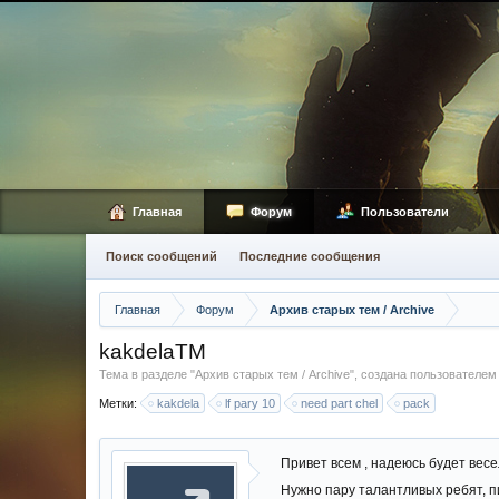
Главная
Форум
Пользователи
Поиск сообщений
Последние сообщения
Главная
Форум
Архив старых тем / Archive
kakdelaTM
Тема в разделе "
Архив старых тем / Archive
", создана пользователе
Метки:
kakdela
lf pary 10
need part chel
pack
Привет всем , надеюсь будет весел
Нужно пару талантливых ребят, п