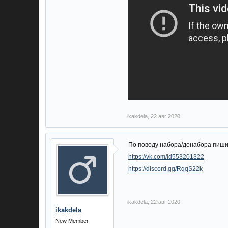
ikakdela
,
22 авг 2020
По поводу набора/донабора пиш
https://vk.com/id553201322
https://discord.gg/RqqS22k
ikakdela
,
22 авг 2020
ikakdela
New Member