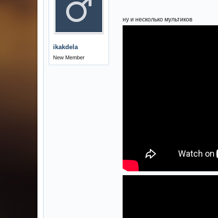
ну и несколько мультиков
ikakdela
New Member