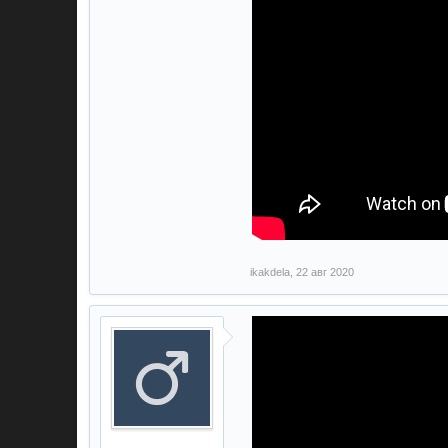
ikakdela
,
22 авг 2020