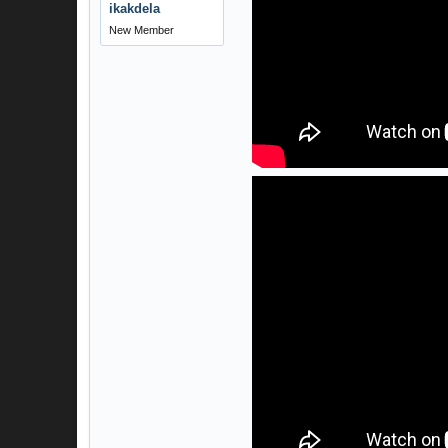
ikakdela
New Member