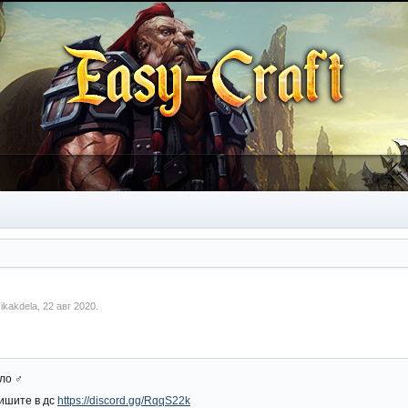
м
ikakdela
,
22 авг 2020
.
о ‍♂️
ишите в дс
https://discord.gg/RqqS22k