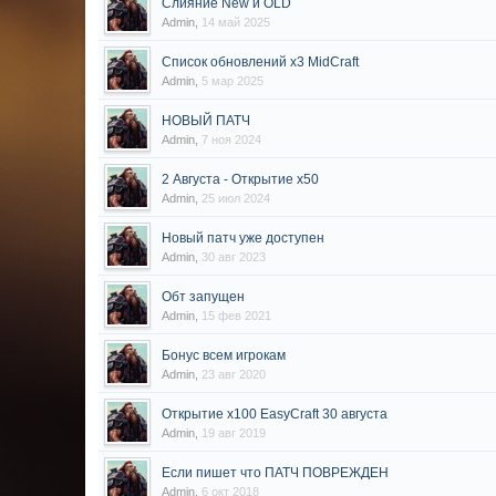
Слияние New и OLD
Admin
,
14 май 2025
Список обновлений x3 MidCraft
Admin
,
5 мар 2025
НОВЫЙ ПАТЧ
Admin
,
7 ноя 2024
2 Августа - Открытие x50
Admin
,
25 июл 2024
Новый патч уже доступен
Admin
,
30 авг 2023
Обт запущен
Admin
,
15 фев 2021
Бонус всем игрокам
Admin
,
23 авг 2020
Открытие х100 EasyCraft 30 августа
Admin
,
19 авг 2019
Если пишет что ПАТЧ ПОВРЕЖДЕН
Admin
,
6 окт 2018