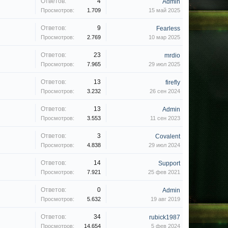
Ответов:
4
Admin
Просмотров:
1.709
15 май 2025
Ответов:
9
Fearless
Просмотров:
2.769
10 мар 2025
Ответов:
23
mrdio
Просмотров:
7.965
29 июл 2025
Ответов:
13
firefly
Просмотров:
3.232
26 сен 2024
Ответов:
13
Admin
Просмотров:
3.553
11 сен 2023
Ответов:
3
Covalent
Просмотров:
4.838
29 июл 2024
Ответов:
14
Support
Просмотров:
7.921
25 фев 2021
Ответов:
0
Admin
Просмотров:
5.632
19 авг 2019
Ответов:
34
rubick1987
Просмотров:
14.654
5 фев 2024