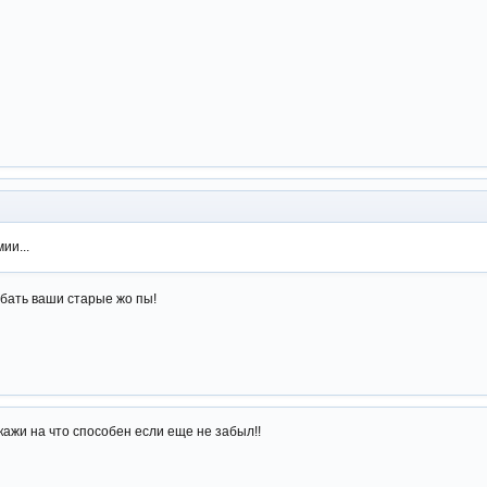
ии...
ибать ваши старые жо пы!
кажи на что способен если еще не забыл!!