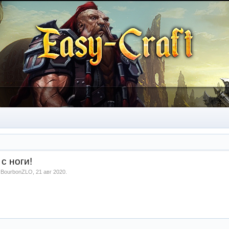
с ноги!
м
BourbonZLO
,
21 авг 2020
.