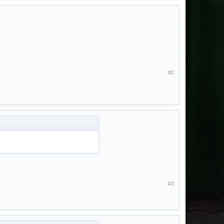
#2
#3