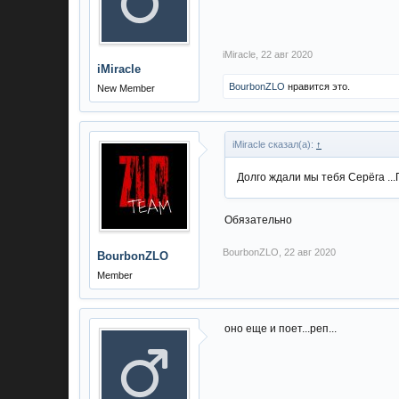
iMiracle
,
22 авг 2020
iMiracle
BourbonZLO
нравится это.
New Member
iMiracle сказал(а):
↑
Долго ждали мы тебя Серёга ...
Обязательно
BourbonZLO
,
22 авг 2020
BourbonZLO
Member
оно еще и поет...реп...