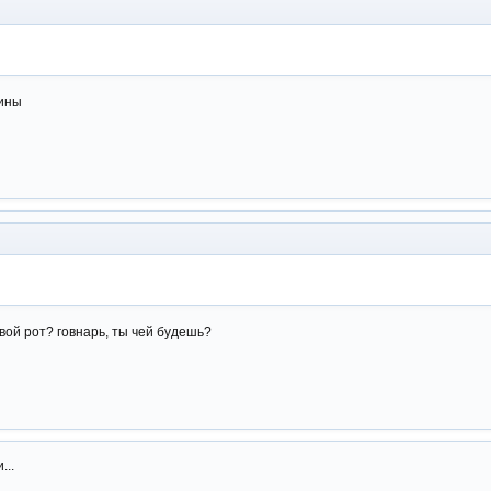
рины
свой рот? говнарь, ты чей будешь?
...