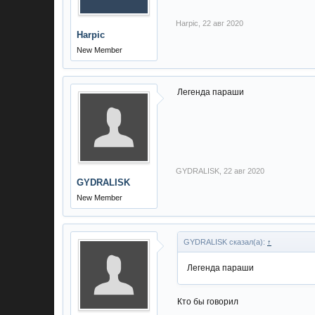
Harpic
,
22 авг 2020
Harpic
New Member
Легенда параши
GYDRALISK
,
22 авг 2020
GYDRALISK
New Member
GYDRALISK сказал(а):
↑
Легенда параши
Кто бы говорил