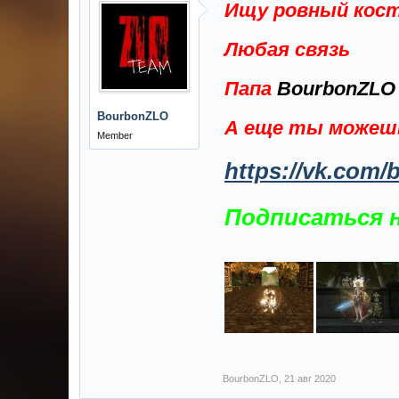
Ищу ровный костя
Любая связь
Папа
BourbonZL
BourbonZLO
А еще ты можешь
Member
https://vk.com/
Подписаться н
BourbonZLO
,
21 авг 2020