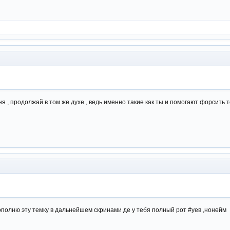
я , продолжай в том же духе , ведь именно такие как ты и помогают форсить т
дополню эту темку в дальнейшем скринами де у тебя полный рот #уев ,нонейм