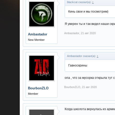
blackcat сказал(а):
↑
Кинь свои и мы посмотрим)
Я уверен ты и так видел наши ск
Ambastador
,
21 авг 2020
Ambastador
New Member
Ambastador сказал(а):
↑
Гавноскрины
опа , что за мусорка открыла тут 
BourbonZLO
,
21 авг 2020
BourbonZLO
Member
Когда школота вернулась из армии