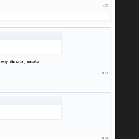
#12
емку обо мне , нонэйм
#13
#14