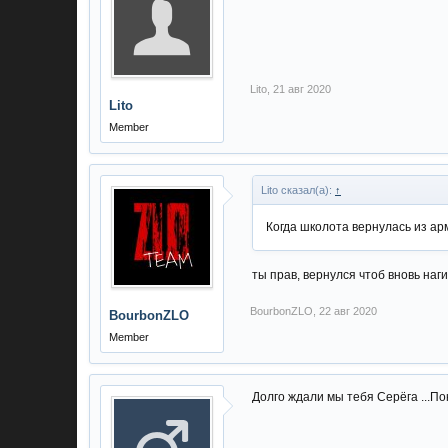
Lito
,
21 авг 2020
Lito
Member
Lito сказал(а):
↑
Когда школота вернулась из арм
ты прав, вернулся чтоб вновь наг
BourbonZLO
,
22 авг 2020
BourbonZLO
Member
Долго ждали мы тебя Серёга ...По