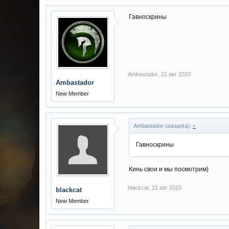
Гавноскрины
Ambastador
,
21 авг 2020
Ambastador
New Member
Ambastador сказал(а):
↑
Гавноскрины
Кинь свои и мы посмотрим)
blackcat
,
21 авг 2020
blackcat
New Member