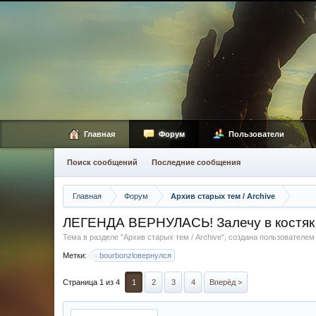
Главная
Форум
Пользователи
Поиск сообщений
Последние сообщения
Главная
Форум
Архив старых тем / Archive
ЛЕГЕНДА ВЕРНУЛАСЬ! Залечу в костяк 
Тема в разделе "
Архив старых тем / Archive
", создана пользователе
Метки:
bourbonzloвернулся
Страница 1 из 4
1
2
3
4
Вперёд >