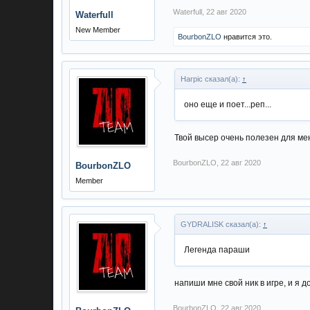
Waterfull
,
22 авг 2020
Waterfull
New Member
BourbonZLO
нравится это.
Harpic сказал(а):
↑
оно еще и поет...реп...
Твой высер очень полезен для мен
BourbonZLO
,
22 авг 2020
BourbonZLO
Member
GYDRALISK сказал(а):
↑
Легенда параши
напиши мне свой ник в игре, и я 
BourbonZLO
,
22 авг 2020