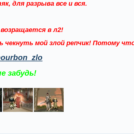
к, для разрыва все и вся.
O
возращается в л2!
 чекнуть мой злой репчик! Потому что 
bourbon_zlo
е забудь!