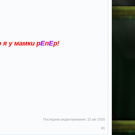
я у мамки р
Е
п
Е
р!
Последнее редактирование:
22 авг 2020
#1