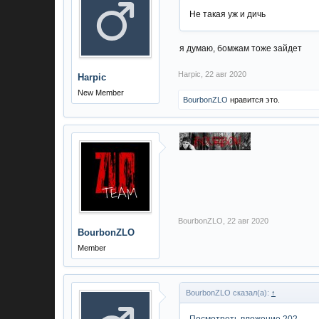
Не такая уж и дичь
я думаю, бомжам тоже зайдет
Harpic
,
22 авг 2020
Harpic
New Member
BourbonZLO
нравится это.
BourbonZLO
,
22 авг 2020
BourbonZLO
Member
BourbonZLO сказал(а):
↑