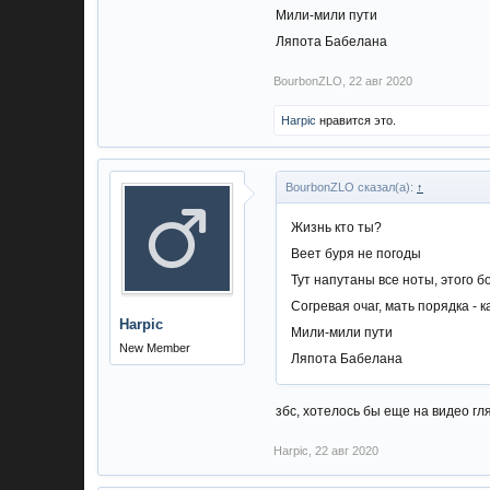
Мили-мили пути
Ляпота Бабелана
BourbonZLO
,
22 авг 2020
Harpic
нравится это.
BourbonZLO сказал(а):
↑
Жизнь кто ты?
Веет буря не погоды
Тут напутаны все ноты, этого б
Согревая очаг, мать порядка - 
Harpic
Мили-мили пути
New Member
Ляпота Бабелана
збс, хотелось бы еще на видео гл
Harpic
,
22 авг 2020