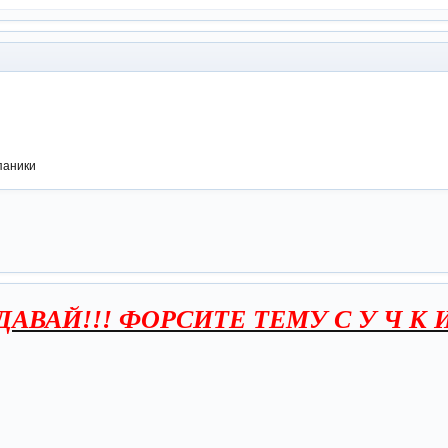
паники
АВАЙ!!! ФОРСИТЕ ТЕМУ С У Ч К 