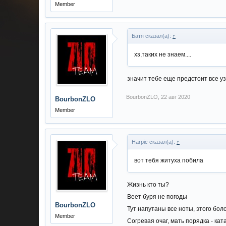
Member
Батя сказал(а):
↑
хз,таких не знаем....
значит тебе еще предстоит все уз
BourbonZLO
,
22 авг 2020
BourbonZLO
Member
Harpic сказал(а):
↑
вот тебя житуха побила
Жизнь кто ты?
Веет буря не погоды
BourbonZLO
Тут напутаны все ноты, этого бол
Member
Согревая очаг, мать порядка - кат