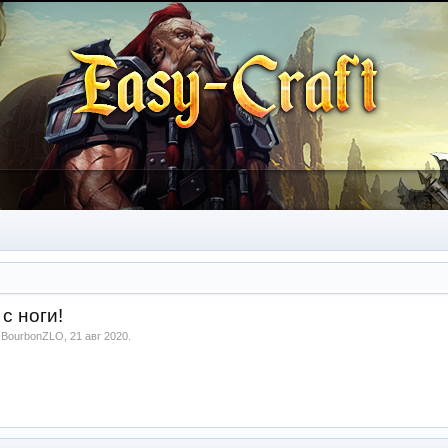
с ноги!
м
BourbonZLO
,
21 авг 2020
.