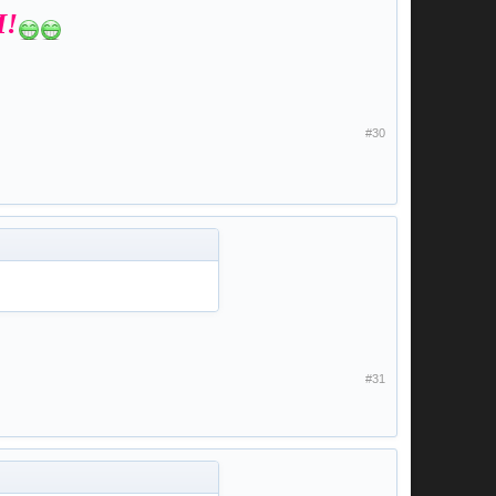
И!
#30
#31