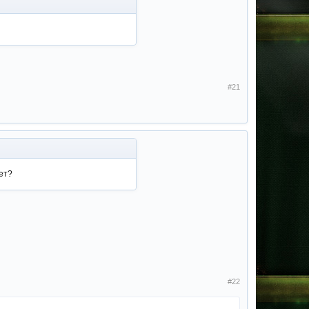
#21
ет?
#22