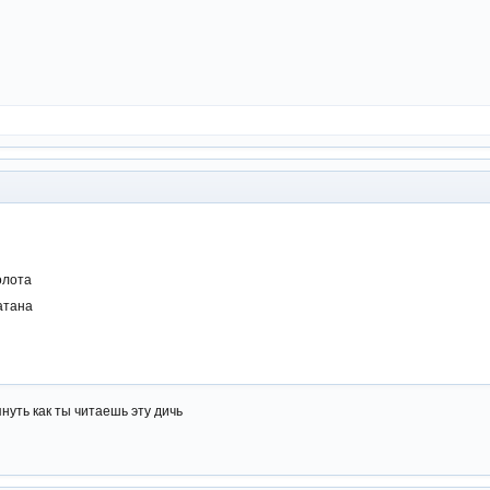
олота
катана
януть как ты читаешь эту дичь