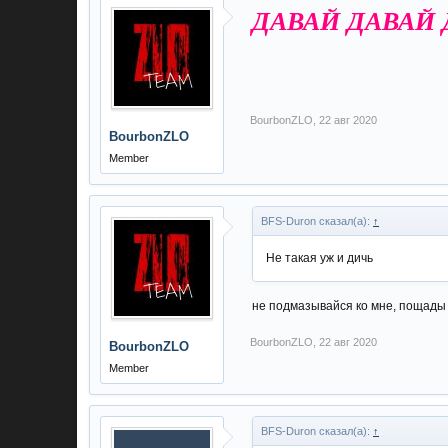
ДАВАЙ ДАВАЙ Д
BourbonZLO
,
22 авг 2020
BourbonZLO
Member
BFS-Duron сказал(а):
↑
Не такая уж и дичь
не подмазывайся ко мне, пощады
BourbonZLO
,
22 авг 2020
BourbonZLO
Member
BFS-Duron сказал(а):
↑