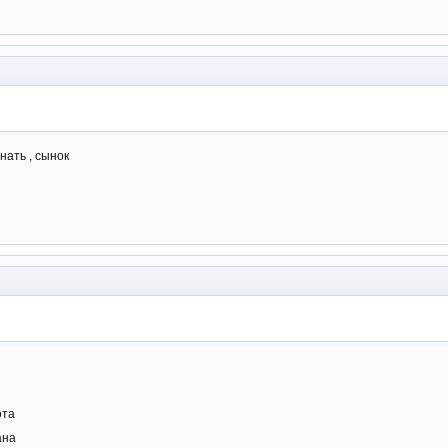
нать , сынок
ота
ана