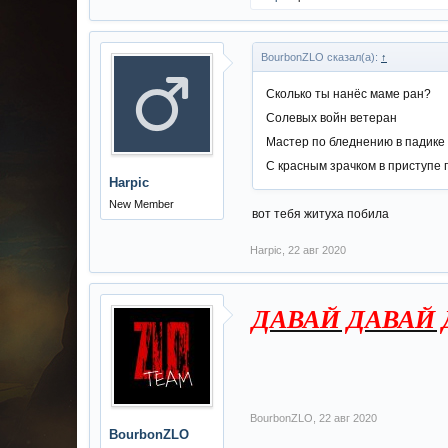
BourbonZLO сказал(а):
↑
Сколько ты нанёс маме ран?
Солевых войн ветеран
Мастер по бледнению в падике
С красным зрачком в приступе 
Harpic
New Member
вот тебя житуха побила
Harpic
,
22 авг 2020
ДАВАЙ ДАВАЙ Д
BourbonZLO
,
22 авг 2020
BourbonZLO