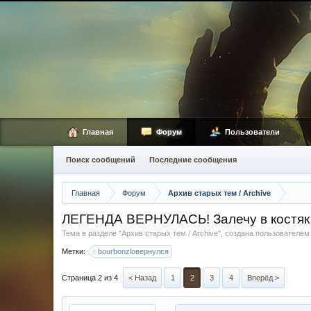
Главная
Форум
Пользователи
Поиск сообщений
Последние сообщения
Главная
Форум
Архив старых тем / Archive
ЛЕГЕНДА ВЕРНУЛАСЬ! Залечу в костяк 
Тема в разделе "
Архив старых тем / Archive
", создана пользователе
Метки:
bourbonzloвернулся
Страница 2 из 4
< Назад
1
2
3
4
Вперёд >