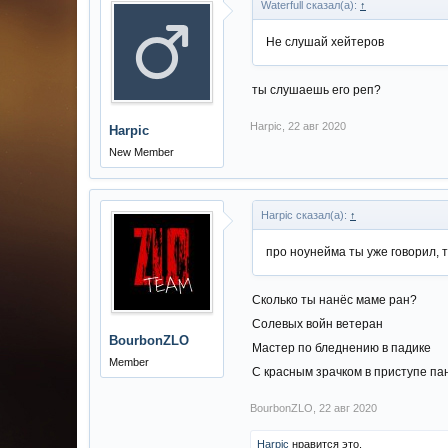
Waterfull сказал(а):
↑
Не слушай хейтеров
ты слушаешь его реп?
Harpic
,
22 авг 2020
Harpic
New Member
Harpic сказал(а):
↑
про ноунейма ты уже говорил, 
Сколько ты нанёс маме ран?
Солевых войн ветеран
BourbonZLO
Мастер по бледнению в падике
Member
С красным зрачком в приступе па
BourbonZLO
,
22 авг 2020
Harpic
нравится это.