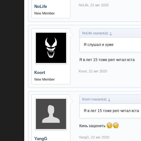
NoLife
,
22 авг 2020
NoLife
New Member
NoLife сказал(а):
↑
Я слушал и хуже
Я в лет 15 тоже реп читал кста
Koort
,
22 авг 2020
Koort
New Member
Koort сказал(а):
↑
Я в лет 15 тоже реп читал кста
Кинь заценить
YangG
,
22 авг 2020
YangG