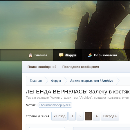
Главная
Форум
Пользователи
Поиск сообщений
Последние сообщения
Главная
Форум
Архив старых тем / Archive
ЛЕГЕНДА ВЕРНУЛАСЬ! Залечу в костяк 
Тема в разделе "
Архив старых тем / Archive
", создана пользователе
Метки:
bourbonzloвернулся
Страница 3 из 4
< Назад
1
2
3
4
Вперёд >