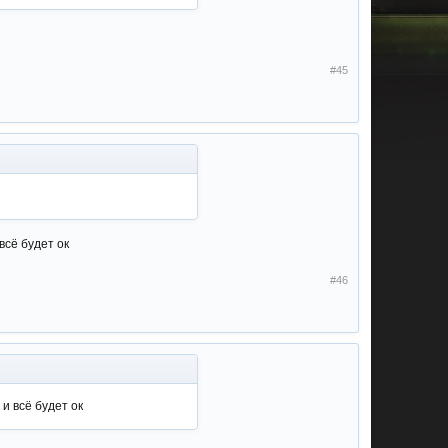
#45
всё будет ок
#46
и всё будет ок