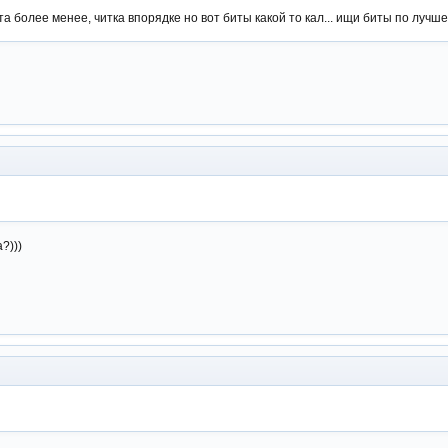
 более менее, читка впорядке но вот биты какой то кал... ищи биты по лучше 
?)))