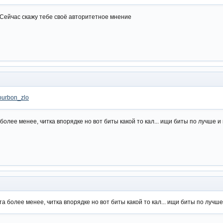
Сейчас скажу тебе своё авторитетное мнение
bourbon_zlo
олее менее, читка впорядке но вот биты какой то кал... ищи биты по лучше и 
 более менее, читка впорядке но вот биты какой то кал... ищи биты по лучше 