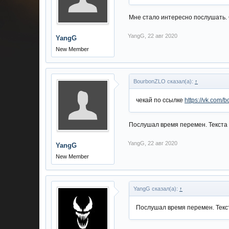
Мне стало интересно послушать. 
YangG
,
22 авг 2020
YangG
New Member
BourbonZLO сказал(а):
↑
чекай по ссылке
https://vk.com/
Послушал время перемен. Текста б
YangG
,
22 авг 2020
YangG
New Member
YangG сказал(а):
↑
Послушал время перемен. Текста