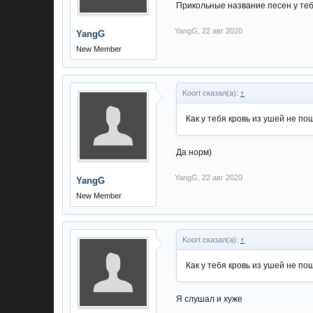
Прикольные название песен у теб
YangG
,
22 авг 2020
YangG
New Member
Koort сказал(а):
↑
Как у тебя кровь из ушей не по
Да норм)
YangG
,
22 авг 2020
YangG
New Member
Koort сказал(а):
↑
Как у тебя кровь из ушей не по
Я слушал и хуже