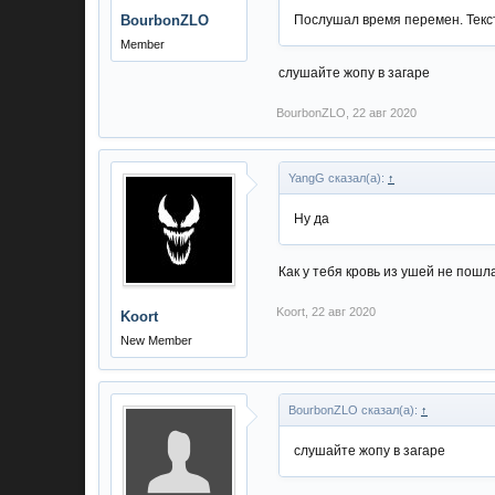
BourbonZLO
Послушал время перемен. Текста
Member
слушайте жопу в загаре
BourbonZLO
,
22 авг 2020
YangG сказал(а):
↑
Ну да
Как у тебя кровь из ушей не пошла
Koort
,
22 авг 2020
Koort
New Member
BourbonZLO сказал(а):
↑
слушайте жопу в загаре