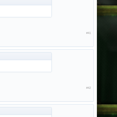
#41
#42