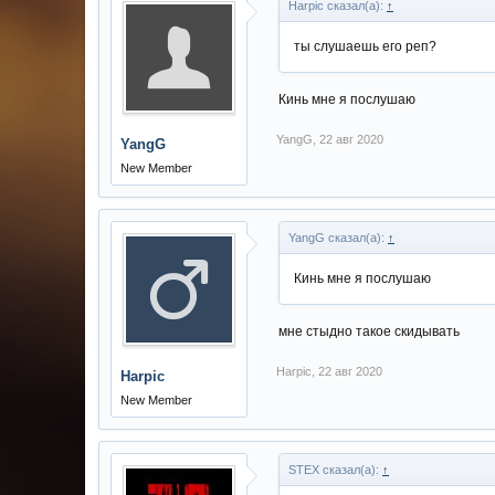
Harpic сказал(а):
↑
ты слушаешь его реп?
Кинь мне я послушаю
YangG
,
22 авг 2020
YangG
New Member
YangG сказал(а):
↑
Кинь мне я послушаю
мне стыдно такое скидывать
Harpic
,
22 авг 2020
Harpic
New Member
STEX сказал(а):
↑