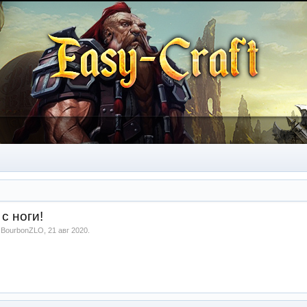
с ноги!
м
BourbonZLO
,
21 авг 2020
.