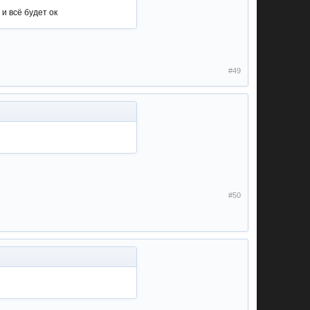
и всё будет ок
#49
#50