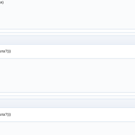
я)
шла?)))
шла?)))