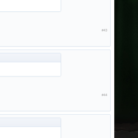
#43
#44