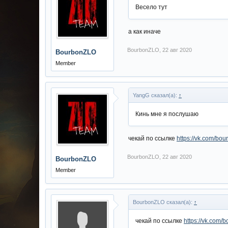
Весело тут
а как иначе
BourbonZLO
,
22 авг 2020
BourbonZLO
Member
YangG сказал(а):
↑
Кинь мне я послушаю
чекай по ссылке
https://vk.com/bou
BourbonZLO
,
22 авг 2020
BourbonZLO
Member
BourbonZLO сказал(а):
↑
чекай по ссылке
https://vk.com/