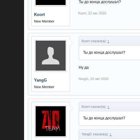
Ты до конца дослушал?
Koort
,
22 авг 2020
Koort
New Member
Koort сказал(а):
↑
Ты до конца дослушал?
Ну да
YangG
,
22 авг 2020
YangG
New Member
Koort сказал(а):
↑
Ты до конца дослушал?
YangG сказал(а):
↑