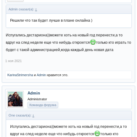
Admin сказал(а):
↑
Решили что так будет лучше в плане онлайна )
Испугались дестариона))можете хоть на новый год перенести,а то
вдруг на след неделе еще что нибудь откроется
только кто играть то
будет с такой администрацией,когда каждый день новая дата
1 ноя 2021
KarinaStrimersha
и
Admin
нравится это.
Admin
Administrator
Команда форума
One сказал(а):
↑
Испугались дестариона))можете хоть на новый год перенести,а то
вдруг на след неделе еще что нибудь откроется
только кто