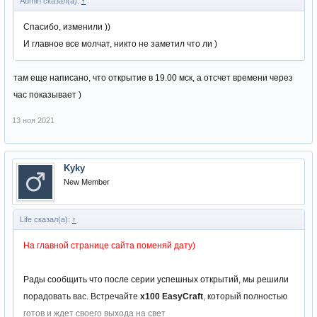
Admin сказал(а):
↑
Спасибо, изменили ))
И главное все молчат, никто не заметил что ли )
там еще написано, что открытие в 19.00 мск, а отсчет времени через
час показывает )
13 ноя 2021
Kyky
New Member
Life сказал(а):
↑
На главной странице сайта поменяй дату)
Рады сообщить что после серии успешных открытий, мы решили
порадовать вас. Встречайте
х100 EasyCraft
, который полностью
готов и ждет своего выхода на свет