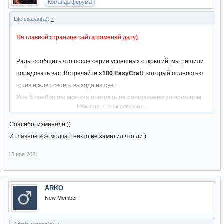
Команда форума
Life сказал(а):
↑
На главной странице сайта поменяй дату)
Рады сообщить что после серии успешных открытий, мы решили
порадовать вас. Встречайте
х100 EasyCraft
, который полностью
готов и ждет своего выхода на свет
Уже 5 ноября вы можете поиграть на совершенно уникальном
Нажмите, чтобы раскрыть...
сервере
Данный сервер подойдет для тех кто любит Low рейт и PvP
Спасибо, изменили ))
Мы решили совместить 2 концепции, и обьеденить их на нашем
И главное все молчат, никто не заметил что ли )
сервере Easy-Craft.ru
13 ноя 2021
Ждём вас и ваших друзей, открытие обещает быть жарким !
ARKO
New Member