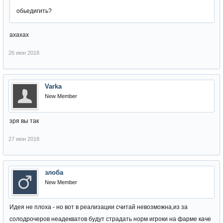
обьедигить?
ахахах
26 июн 2018
Varka
New Member
зря вы так
27 июн 2018
злоба
New Member
Идея не плоха - но вот в реализации считай невозможна,из за
солодрочеров неадекватов будут страдать норм игроки на фарме каче