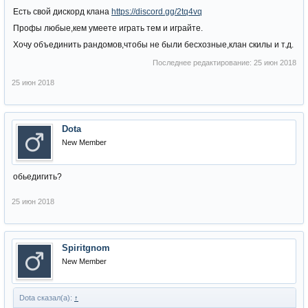
Есть свой дискорд клана
https://discord.gg/2tq4vq
Профы любые,кем умеете играть тем и играйте.
Хочу объединить рандомов,чтобы не были бесхозные,клан скилы и т.д.
Последнее редактирование:
25 июн 2018
25 июн 2018
Dota
New Member
обьедигить?
25 июн 2018
Spiritgnom
New Member
Dota сказал(а):
↑