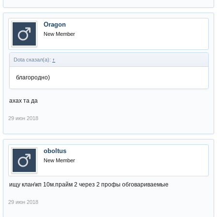
Oragon
New Member
Dota сказал(а):
↑
благородно)
ахах та да
29 июн 2018
oboltus
New Member
ищу клан\кп 10м.прайм 2 через 2 профы обговариваемые
29 июн 2018