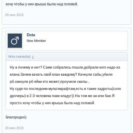
хочу чтобы у них крыша была над головой.
29 июн 2018
Dota
New Member
Arka сказал(а):
↑
Ну а почему и нет? Сами собрались пошли,добрали кого надо из
клана.Зачем качать свой клан каждому? Качнули сабы,убили
рб.скинули рб яйки кто может,проучили скилы...
Ну судя по последним мультикрафтам,есть и такие задроты(соло
дрочеры) в 2-3 человека паки кладут)) На том же ак или бае.Я
просто хочу чтобы у них крыша была над головой.
благородно)
29 июн 2018