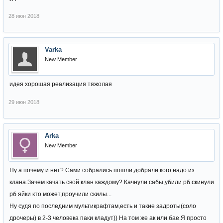
28 июн 2018
Varka
New Member
идея хорошая реализация тяжолая
29 июн 2018
Arka
New Member
Ну а почему и нет? Сами собрались пошли,добрали кого надо из
клана.Зачем качать свой клан каждому? Качнули сабы,убили рб.скинули
рб яйки кто может,проучили скилы...
Ну судя по последним мультикрафтам,есть и такие задроты(соло
дрочеры) в 2-3 человека паки кладут)) На том же ак или бае.Я просто