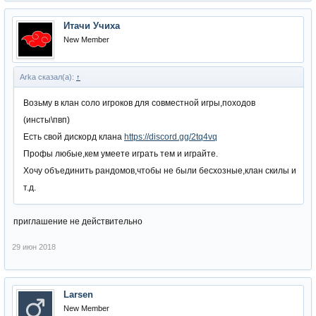
Итачи Учиха
New Member
Arka сказал(а):
↑
Возьму в клан соло игроков для совместной игры,походов
(инсты\пвп)
Есть свой дискорд клана
https://discord.gg/2tq4vq
Профы любые,кем умеете играть тем и играйте.
Хочу объединить рандомов,чтобы не были бесхозные,клан скилы и
т.д.
приглашение не действительно
29 июн 2018
Larsen
New Member