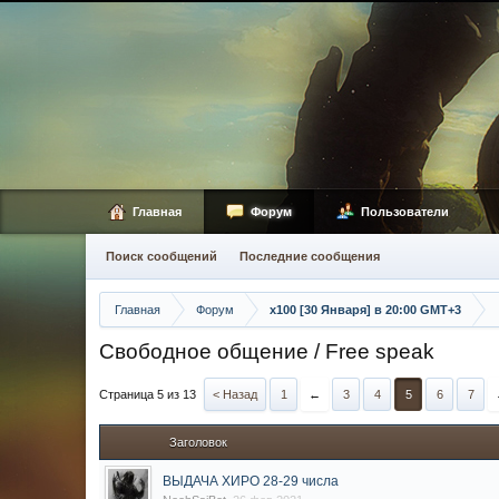
Главная
Форум
Пользователи
Поиск сообщений
Последние сообщения
Главная
Форум
х100 [30 Января] в 20:00 GMT+3
Свободное общение / Free speak
Страница 5 из 13
< Назад
1
←
3
4
5
6
7
Заголовок
ВЫДАЧА ХИРО 28-29 числа