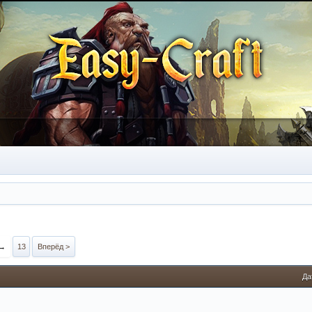
→
13
Вперёд >
Да