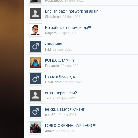
NoobSaiBot
,
26 фев 2021
English patch not working again...
SlickJorge
,
23 фев 2021
Не работает олимпиада!!!
Niagara
,
22 фев 2021
Академия
HiM
,
22 фев 2021
КОГДА ОЛИМП ?
Donatello
,
22 фев 2021
Гвард в Лизардах
GoldCobra
,
19 фев 2021
старт перенесли?
zadrot
,
19 фев 2021
не скачивается клиент
post32
,
19 фев 2021
ГОЛОСОВАНИЕ РАР ТЕЛО !!!
Admin
,
22 авг 2019