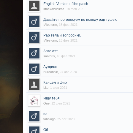
English Version of the patch
staskazudikas
,
18 фев 2021
Давайте проголосуем по поводу рар тушек.
IAlestorm
,
15 фев 2021
Рар тела и вопросики.
IAlestorm
,
13 фев 2021
Авто атт
santoris
,
18 фев 2021
Аукцион
Bullochnik
,
24 авг 2020
Канцел и фир
Lito
,
1 фев 2021
Ищу тебя
One
,
12 фев 2021
па
tabaluga
,
25 авг 2020
Обт