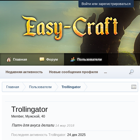
Войти или зарегистрироваться
Главная
Форум
Пользователи
Недавняя активность
Новые сообщения профиля
...
Главная
Пользователи
Trollingator
Trollingator
Member
, Мужской, 40
Патч для ануса делали
14 мар 2018
Последняя активность Trollingator:
24 дек 2025