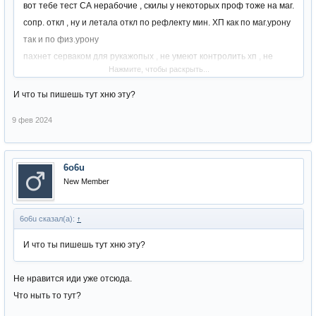
вот тебе тест СА нерабочие , скилы у некоторых проф тоже на маг.
сопр. откл , ну и летала откл по рефлекту мин. ХП как по маг.урону
так и по физ.урону
пахнет серваком для рукажопых , не умеют контролить хп , не
Нажмите, чтобы раскрыть...
умеют сливатся под фул баф
сервак настроен как статный серв , не по ХФ , доминация дестров и
И что ты пишешь тут хню эту?
сх
9 фев 2024
6o6u
New Member
6o6u сказал(а):
↑
И что ты пишешь тут хню эту?
Не нравится иди уже отсюда.
Что ныть то тут?