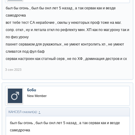
был бы огонь , был бы онл лет 5 назад , а так сервак как и везде
самодрочка
вот тебе тест СА нерабочие , скилы у некоторых проф тоже на маг.
сопр. откл , ну и летала откл по рефлекту мин. ХП как по маг.урону так и
по физ.урону
пахнет серваком для рукажопых , не умеют контролить хп , не умеют
сливатся под фул баф
сервак настроен как статный серв , не по ХФ , доминация дестров и сх
3 сен 2023
6o6u
New Member
КАНСЕЛ сказал(а):
↑
был бы огонь , был бы онл лет 5 назад , а так сервак как и везде
самодрочка