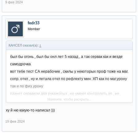
9 фев 2024
fedr33
Member
КАНСЕЛ сказал(а):
↑
был бы огонь , был бы онл лет 5 назад , а так сервак как и везде
самодрочка
вот тебе тест СА нерабочие , скилы у некоторых проф тоже на маг.
сопр. откл , ну и летала откл по рефлекту мин. ХП как по маг.урону
так и по физ.урону
пахнет серваком для рукажопых , не умеют контролить хп , не
Нажмите, чтобы раскрыть...
умеют сливатся под фул баф
сервак настроен как статный серв , не по ХФ , доминация дестров и
ху й ню какую-то написал )))
сх
19 фев 2024