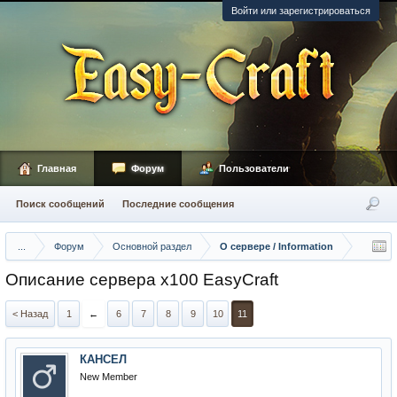
Войти или зарегистрироваться
Главная
Форум
Пользователи
Поиск сообщений
Последние сообщения
...
Форум
Основной раздел
О сервере / Information
Описание сервера х100 EasyCraft
< Назад
1
←
6
7
8
9
10
11
КАНСЕЛ
New Member