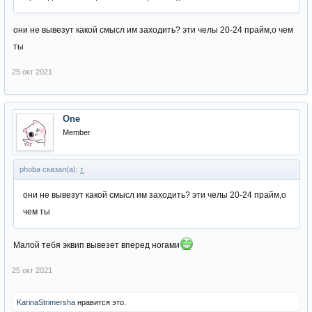
они не вывезут какой смысл им заходить? эти челы 20-24 прайм,о чем
ты
25 окт 2021
One
Member
phoba сказал(а):
↑
они не вывезут какой смысл им заходить? эти челы 20-24 прайм,о
чем ты
Малой тебя эквип вывезет вперед ногами
25 окт 2021
KarinaStrimersha
нравится это.