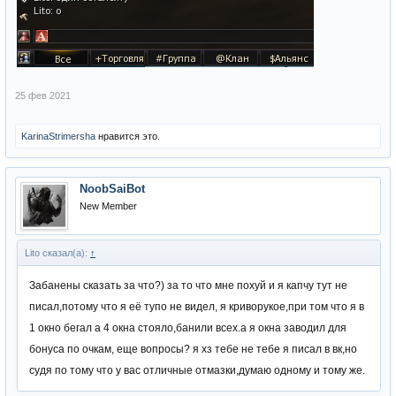
25 фев 2021
KarinaStrimersha
нравится это.
NoobSaiBot
New Member
Lito сказал(а):
↑
Забанены сказать за что?) за то что мне похуй и я капчу тут не
писал,потому что я её тупо не видел, я криворукое,при том что я в
1 окно бегал а 4 окна стояло,банили всех.а я окна заводил для
бонуса по очкам, еще вопросы? я хз тебе не тебе я писал в вк,но
судя по тому что у вас отличные отмазки,думаю одному и тому же.