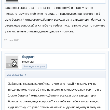
Забанены сказать за что?) за то что мне похуй и я капчу тут не
писал,потому что я её тупо не видел, я криворукое,при том что я в 1
окно бегал а 4 окна стояло,банили всех.а я окна заводил для бонуса по
очкам, еще вопросы? я хз тебе не тебе я писал в вк,но судя по тому что
у вас отличные отмазки,думаю одному и тому же.
25 фев 2021
Support
Moderator
Команда форума
Lito сказал(а):
↑
Забанены сказать за что?) за то что мне похуй и я капчу тут не
писал,потому что я её тупо не видел, я криворукое,при том что я в
1 окно бегал а 4 окна стояло,банили всех.а я окна заводил для
бонуса по очкам, еще вопросы? я хз тебе не тебе я писал в вк,но
судя по тому что у вас отличные отмазки,думаю одному и тому же.