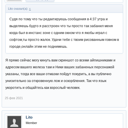
Lito сказал(а):
↑
Судя по тому что ты редактируешь сообщения в 4:37 утра и
выделяешь будто я расстроен что ты просто так забанил меня
когда был в инстанс зоне с одним окном что я якобы играл с
софтом,ты просто жалок. Удачи тебе с твоим рисованным говном в
городе,онлайн этим не поднимешь.
Я прямо сейчас могу кинуть вам скриншот со всеми айпишниками и
адресом вашего железа там и Ники ваших забаненых персонажей
указаны, тогда все ваши отмазки пойдут покурить, а вы публично
унизительно за откровенную лож и оскорбления. Так что язык
укоротить и общайтесь как взрослый человек.
25 фев 2021
Lito
Member