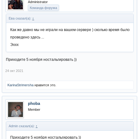
Administrator
Команда форума
Ева сказал(а):
↑
Как же давно мы не играли на вашем сервере ) сколько время было
проведено здесь ...
Эххх
Приходите 5 ноября ностальгировать ))
24 окт 2021
KarinaStrimersha
нравится это.
phoba
Member
Admin сказал(а):
↑
Приходите 5 ноября ностальгировать ))