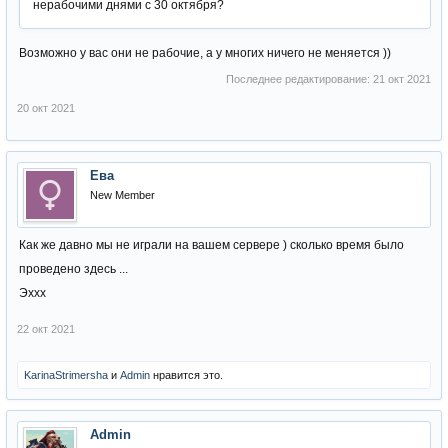
нерабочими днями с 30 октября?
Возможно у вас они не рабочие, а у многих ничего не меняется ))
Последнее редактирование:
21 окт 2021
20 окт 2021
Ева
New Member
Как же давно мы не играли на вашем сервере ) сколько время было
проведено здесь ...
Эххх
22 окт 2021
KarinaStrimersha
и
Admin
нравится это.
Admin