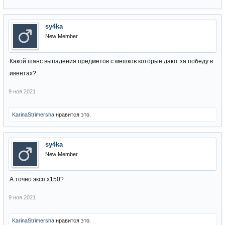
sy4ka
New Member
Какой шанс выпадения предметов с мешков которые дают за победу в
ивентах?
9 ноя 2021
KarinaStrimersha
нравится это.
sy4ka
New Member
А точно эксп х150?
9 ноя 2021
KarinaStrimersha
нравится это.