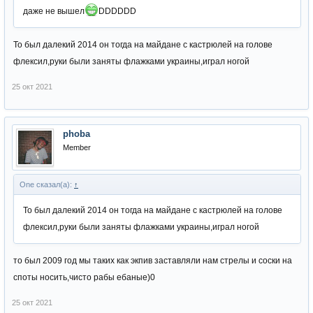
даже не вышел
DDDDDD
То был далекий 2014 он тогда на майдане с кастрюлей на голове
флексил,руки были заняты флажками украины,играл ногой
25 окт 2021
phoba
Member
One сказал(а):
↑
То был далекий 2014 он тогда на майдане с кастрюлей на голове
флексил,руки были заняты флажками украины,играл ногой
то был 2009 год мы таких как экпив заставляли нам стрелы и соски на
споты носить,чисто рабы ебаные)0
25 окт 2021