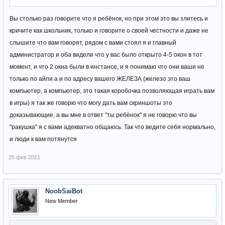
Вы столько раз говорите что я ребёнок, но при этом это вы злитесь и
кричите как школьник, только и говорите о своей честности и даже не
слышите что вам говорят, рядом с вами стоял я и главный
администратор и оба видели что у вас было открыто 4-5 окон в тот
момент, и что 2 окна были в инстансе, и я понимаю что они ваши не
только по айпи а и по адресу вашего ЖЕЛЕЗА (железо это ваш
компьютер, а компьютер, это такая коробочка позволяющая играть вам
в игры) я так же говорю что могу дать вам скриншоты это
доказывающие, а вы мне в ответ "ты ребёнок" я не говорю что вы
"ракушка" я с вами адекватно общаюсь. Так что ведите себя нормально,
и люди к вам потянутся
25 фев 2021
NoobSaiBot
New Member