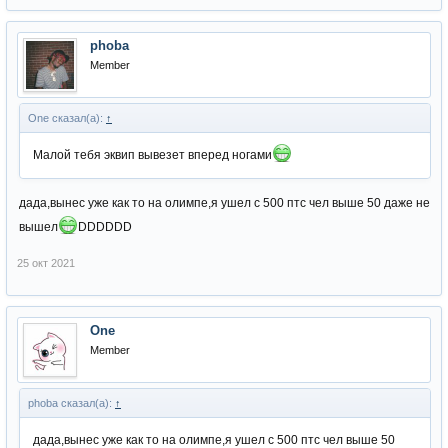
phoba
Member
One сказал(а):
↑
Малой тебя эквип вывезет вперед ногами
дада,вынес уже как то на олимпе,я ушел с 500 птс чел выше 50 даже не
вышел
DDDDDD
25 окт 2021
One
Member
phoba сказал(а):
↑
дада,вынес уже как то на олимпе,я ушел с 500 птс чел выше 50