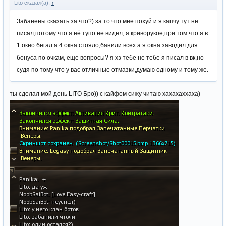
Lito сказал(а):
↑
Забанены сказать за что?) за то что мне похуй и я капчу тут не
писал,потому что я её тупо не видел, я криворукое,при том что я в
1 окно бегал а 4 окна стояло,банили всех.а я окна заводил для
бонуса по очкам, еще вопросы? я хз тебе не тебе я писал в вк,но
судя по тому что у вас отличные отмазки,думаю одному и тому же.
ты сделал мой день LITO Бро)) с кайфом сижу читаю хахахаххаха)