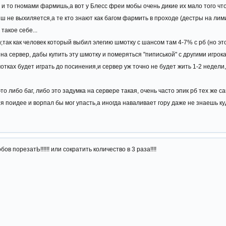
5 и то гномами фармишь,а вот у Блесс фреи мобы очень дикие их мало того чт
иш не выхиляется,а те кто знают как багом фармить в проходе (дестры на лим
такое себе...
,так как человек который выбил элегию шмотку с шансом там 4-7% с рб (но это
а сервер, дабы купить эту шмотку и померяться "пиписькой" с другими игрок
Шмотках будет играть до посинения,и сервер уж точно не будет жить 1-2 недели
это либо баг, либо это задумка на сервере такая, очень часто эпик рб тех же 
я поидее и ворпал бы мог упасть,а иногда наваливает гору даже не знаешь ку
в порезатЬ!!!!!! или сократить количество в 3 раза!!!!