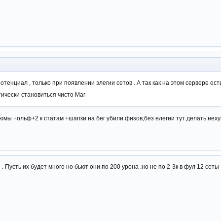
отенциал , только при появлении элегии сетов . А так как на этом сервере ес
тически становиться чисто Маг
тюмы +ольф+2 к статам +шапки на бег убили физов,без елегии тут делать неху
 . Пусть их будет много но бьют они по 200 урона .но не по 2-3к в фул 12 сет