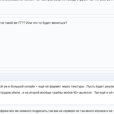
тся такой же ГГ?? Или что то будет меняться?
ой уж и большой онлайн + ещё её фармят через текстуры . Пусть будет реал
 трудом убили , а на второй вообще траблы мобов 40+ вылезло . Так ещё и об 
фрею все же немного подрезать,так как на сервере не так много игроков и 