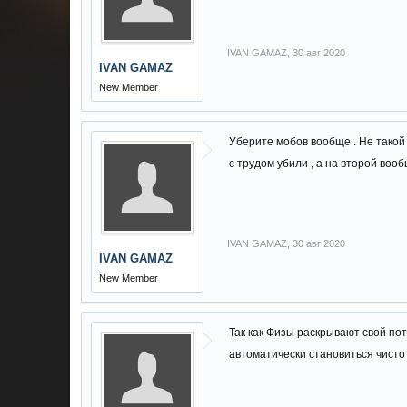
IVAN GAMAZ
,
30 авг 2020
IVAN GAMAZ
New Member
Уберите мобов вообще . Не такой
с трудом убили , а на второй воо
IVAN GAMAZ
,
30 авг 2020
IVAN GAMAZ
New Member
Так как Физы раскрывают свой пот
автоматически становиться чисто