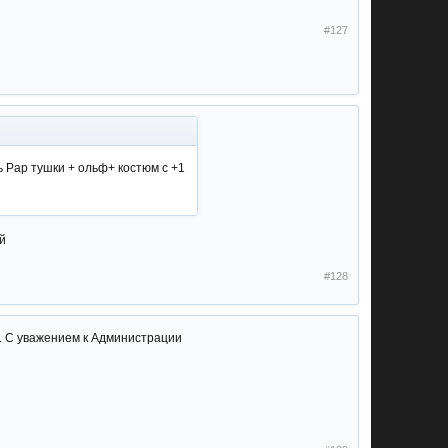
#127
ть Рар тушки + ольф+ костюм с +1
й
#128
ы . С уважением к Администрации