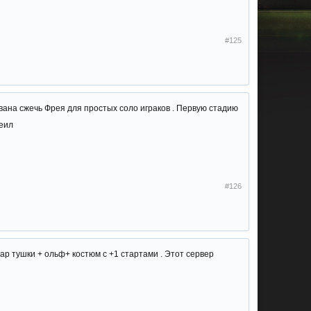
#125
вана сжечь Фрея для простых соло играков . Первую стадию
феил
#126
Рар тушки + ольф+ костюм с +1 стартами . Этот сервер