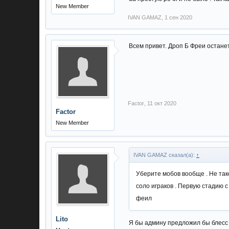
New Member
IVAN GAMAZ
,
1 сен 2020
Всем привет. Дроп Б Фреи остане
Factor
,
11 окт 2020
Factor
New Member
IVAN GAMAZ сказал(а):
↑
Уберите мобов вообще . Не так
соло играков . Первую стадию с
феил
Lito
Я бы админу предложил бы блесс 