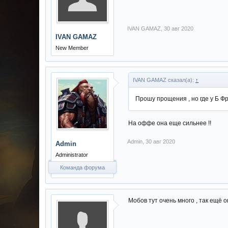
IVAN GAMAZ
,
30 авг 2020
IVAN GAMAZ
New Member
IVAN GAMAZ сказал(а):
↑
Прошу прощения , но где у Б Ф
На оффе она еще сильнее !!
Admin
,
30 авг 2020
Admin
Administrator
Команда форума
Мобов тут очень много , так ещё о