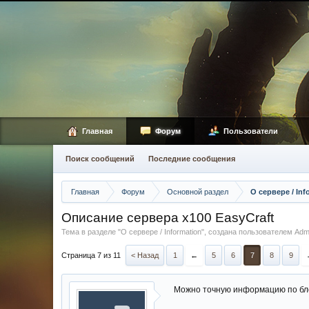
Главная
Форум
Пользователи
Поиск сообщений
Последние сообщения
Главная
Форум
Основной раздел
О сервере / Inf
Описание сервера х100 EasyCraft
Тема в разделе "
О сервере / Information
", создана пользователем
Adm
Страница 7 из 11
< Назад
1
←
5
6
7
8
9
Можно точную информацию по блес 