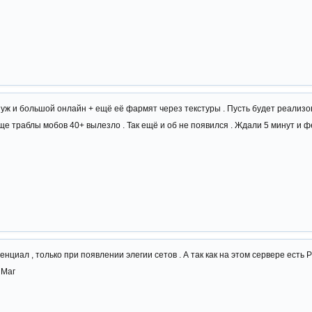
 уж и большой онлайн + ещё её фармят через текстуры . Пусть будет реализо
бще траблы мобов 40+ вылезло . Так ещё и об не появился . Ждали 5 минут и 
енциал , только при появлении элегии сетов . А так как на этом сервере есть 
 Маг