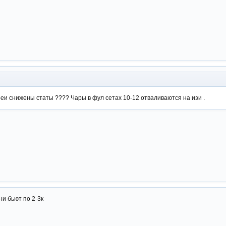
реи снижены статы ???? Чары в фул сетах 10-12 отваливаются на изи .
ни бьют по 2-3к