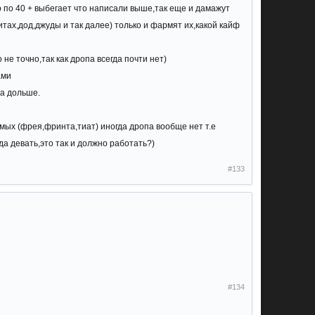
о по 40 + выбегает что написали выше,так еще и дамажут
итах,дод,джуды и так далее) только и фармят их,какой кайф
 не точно,так как дропа всегда почти нет)
ами
,а дольше.
самых (фрея,фринта,тиат) иногда дропа вообще нет т.е
да девать,это так и должно работать?)
#133
#134