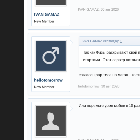
IVAN GAMAZ
,
30 авг 2020
IVAN GAMAZ
New Member
IVAN GAMAZ сказал(а):
↑
Так как Физы раскрывают свой п
стартами . Этот сервер автома
согласен рар тела на магов + кос
hellotomorrow
hellotomorrow
,
30 авг 2020
New Member
Или порежьте урон мобов в 10 раз