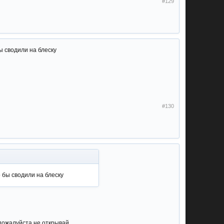
#129
ы сводили на блеску
#130
 бы сводили на блеску
 пожалуйста не открывай .