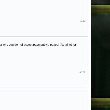
#121
dea why you do not accept payment via paypal like all other
#122