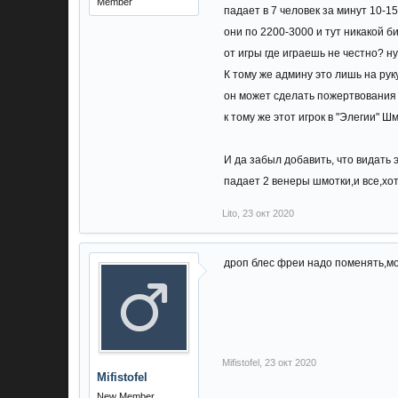
Member
падает в 7 человек за минут 10-1
они по 2200-3000 и тут никакой б
от игры где играешь не честно? ну 
К тому же админу это лишь на руку
он может сделать пожертвования н
к тому же этот игрок в "Элегии" 
И да забыл добавить, что видать 
падает 2 венеры шмотки,и все,хот
Lito
,
23 окт 2020
дроп блес фреи надо поменять,мобо
Mifistofel
,
23 окт 2020
Mifistofel
New Member