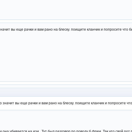
начит вы еще рачки и вам рано на блеску. поищите кланчик и попросите что б
 значит вы еще рачки и вам рано на блеску. поищите кланчик и попросите что
ак она убивается на изи . Тут был разговор по поводу б фреи. Так что свой рот