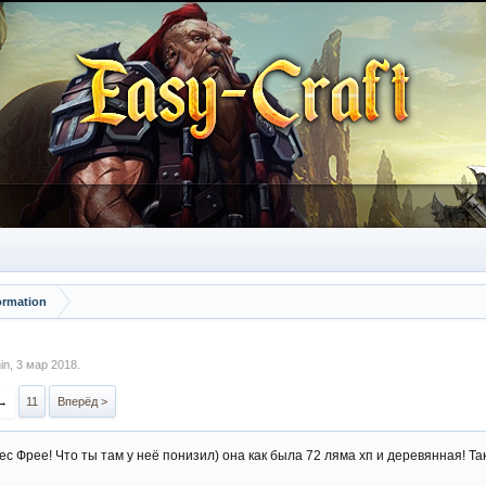
ormation
in
,
3 мар 2018
.
→
11
Вперёд >
Фрее! Что ты там у неё понизил) она как была 72 ляма хп и деревянная! Так