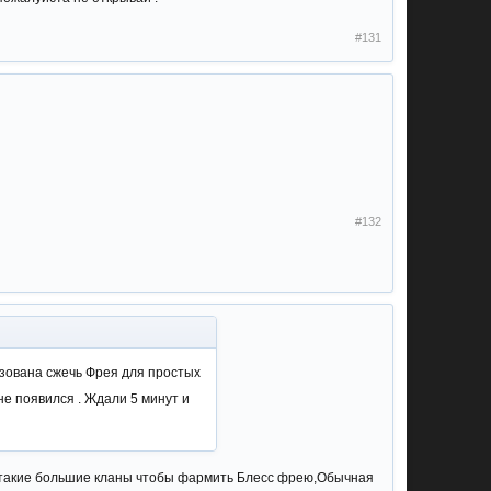
#131
#132
изована сжечь Фрея для простых
не появился . Ждали 5 минут и
не такие большие кланы чтобы фармить Блесс фрею,Обычная