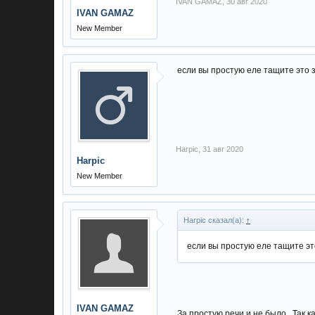
IVAN GAMAZ
,
30 авг 2020
IVAN GAMAZ
New Member
если вы простую еле тащите это з
Harpic
,
31 авг 2020
Harpic
New Member
Harpic сказал(а):
↑
если вы простую еле тащите это
IVAN GAMAZ
За простую речи и не было . Так к