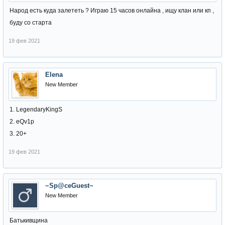
Народ есть куда залететь ? Играю 15 часов онлайна , ищу клан или кп ,
буду со старта
19 фев 2021
Elena
New Member
1. LegendaryKingS
2. eQv1p
3. 20+
19 фев 2021
~Sp@ceGuest~
New Member
Батькивщина