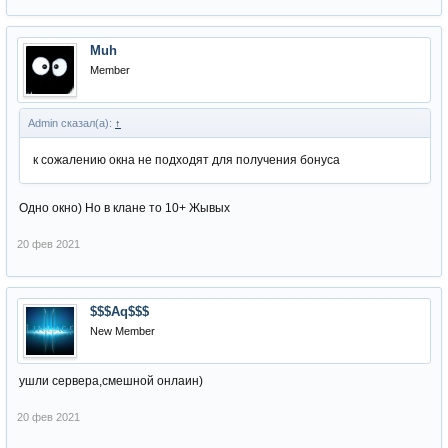
Muh
Member
Admin сказал(а):
↑
к сожалению окна не подходят для получения бонуса
Одно окно) Но в клане то 10+ Жывых
20 фев 2021
$$$Aq$$$
New Member
ушли сервера,смешной онлаин)
20 фев 2021