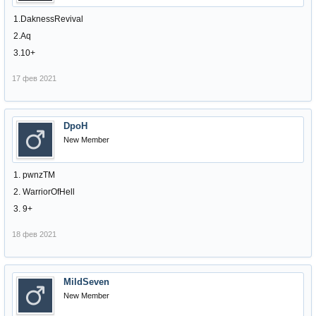
1.DaknessRevival
2.Aq
3.10+
17 фев 2021
DpoH
New Member
1. pwnzTM
2. WarriorOfHell
3. 9+
18 фев 2021
MildSeven
New Member