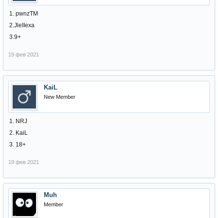
1. pwnzTM
2.JleIIexa
3.9+
19 фев 2021
KaiL
New Member
1. NRJ
2. KaiL
3. 18+
19 фев 2021
Muh
Member