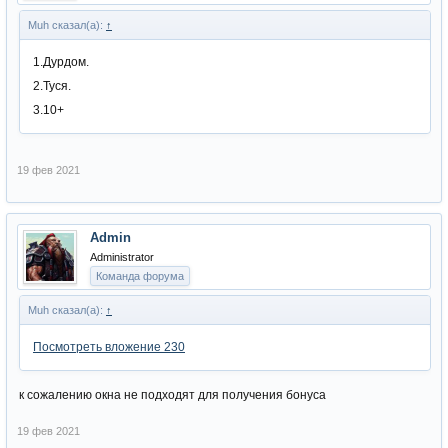
Muh сказал(а):
↑
1.Дурдом.
2.Туся.
3.10+
19 фев 2021
Admin
Administrator
Команда форума
Muh сказал(а):
↑
Посмотреть вложение 230
к сожалению окна не подходят для получения бонуса
19 фев 2021