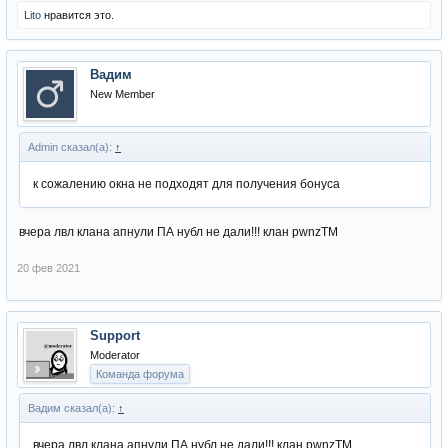
Lito
нравится это.
Вадим
New Member
Admin сказал(а):
↑
к сожалению окна не подходят для получения бонуса
вчера лвл клана апнули ПА нубл не дали!!! клан pwnzTM
20 фев 2021
Support
Moderator
Команда форума
Вадим сказал(а):
↑
вчера лвл клана апнули ПА нубл не дали!!! клан pwnzTM