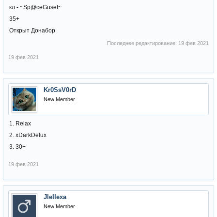
кл - ~Sp@ceGuset~
35+
Открыт Донабор
Последнее редактирование:
19 фев 2021
19 фев 2021
Kr0SsV0rD
New Member
1. Relax
2. xDarkDelux
3. 30+
19 фев 2021
JleIIexa
New Member