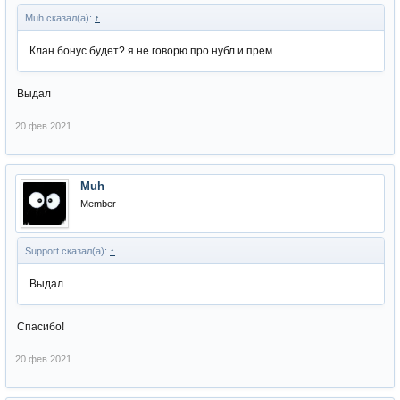
Muh сказал(а):
↑
Клан бонус будет? я не говорю про нубл и прем.
Выдал
20 фев 2021
Muh
Member
Support сказал(а):
↑
Выдал
Спасибо!
20 фев 2021