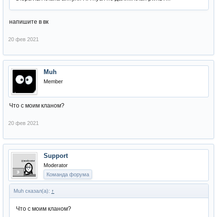
напишите в вк
20 фев 2021
Muh
Member
Что с моим кланом?
20 фев 2021
Support
Moderator
Команда форума
Muh сказал(а):
↑
Что с моим кланом?