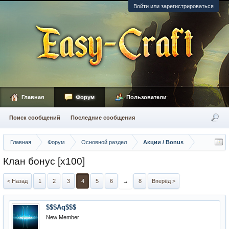
Войти или зарегистрироваться
Главная
Форум
Пользователи
Поиск сообщений
Последние сообщения
Главная
Форум
Основной раздел
Акции / Bonus
Клан бонус [x100]
< Назад
1
2
3
4
5
6
→
8
Вперёд >
$$$Aq$$$
New Member