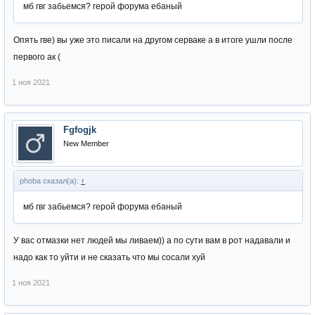
мб гвг забьемся? герой форума ебаный
Опять гве) вы уже это писали на другом серваке а в итоге ушли после
первого ак (
1 ноя 2021
Fgfogjk
New Member
phoba сказал(а):
↑
мб гвг забьемся? герой форума ебаный
У вас отмазки нет людей мы ливаем)) а по сути вам в рот надавали и
надо как то уйти и не сказать что мы сосали хуй
1 ноя 2021