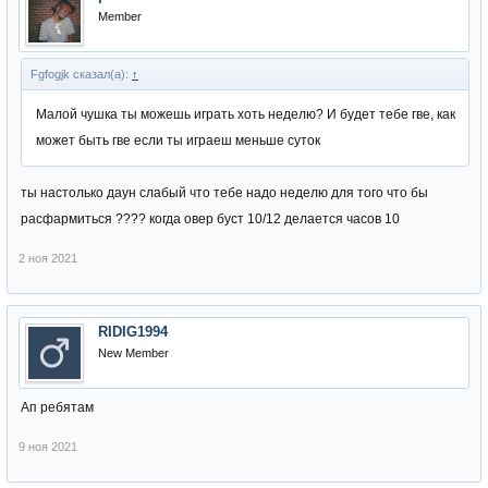
Member
Fgfogjk сказал(а):
↑
Малой чушка ты можешь играть хоть неделю? И будет тебе гве, как
может быть гве если ты играеш меньше суток
ты настолько даун слабый что тебе надо неделю для того что бы
расфармиться ???? когда овер буст 10/12 делается часов 10
2 ноя 2021
RIDIG1994
New Member
Ап ребятам
9 ноя 2021