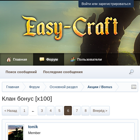
Войти или зарегистрироваться
Главная
Форум
Пользователи
Поиск сообщений
Последние сообщения
Главная
Форум
Основной раздел
Акции / Bonus
Клан бонус [x100]
< Назад
1
←
3
4
5
6
7
8
Вперёд >
tonik
Member