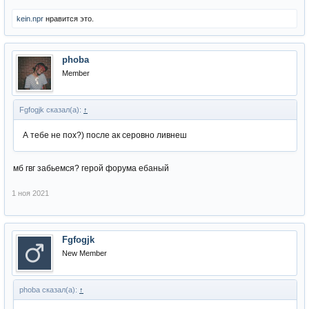
kein.npr
нравится это.
phoba
Member
Fgfogjk сказал(а):
↑
А тебе не пох?) после ак серовно ливнеш
мб гвг забьемся? герой форума ебаный
1 ноя 2021
Fgfogjk
New Member
phoba сказал(а):
↑