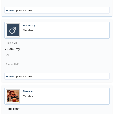
Admin
нравится это.
evgeniy
Member
1.KNIGHT
2.Samuray
3.9+
12 ноя 2021
Admin
нравится это.
Nasvai
Member
1.TripTeam