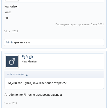
loghorison
tonik
20+
Последнее редактирование:
6 ноя 2021
31 окт 2021
Admin
нравится это.
Fgfogjk
New Member
tonik сказал(а):
↑
Админ это шутка, зачем перенес старт???
А тебе не пох?) после ак серовно ливнеш
1 ноя 2021