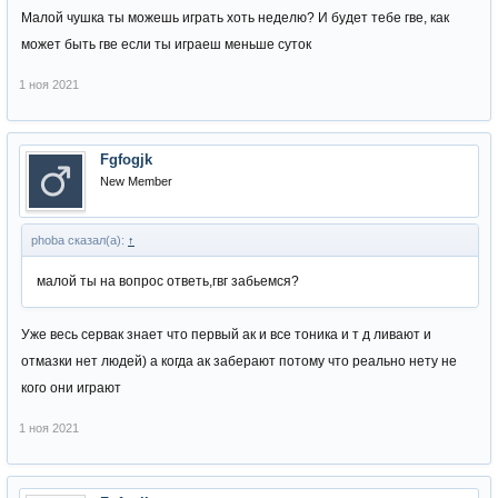
Малой чушка ты можешь играть хоть неделю? И будет тебе гве, как
может быть гве если ты играеш меньше суток
1 ноя 2021
Fgfogjk
New Member
phoba сказал(а):
↑
малой ты на вопрос ответь,гвг забьемся?
Уже весь сервак знает что первый ак и все тоника и т д ливают и
отмазки нет людей) а когда ак заберают потому что реально нету не
кого они играют
1 ноя 2021