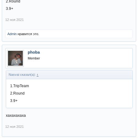
2.Round
3.9+
12 ноя 2021
Admin
нравится это.
phoba
Member
Nasvai сказал(а):
↑
1.TripTeam
2.Round
3.9+
хахахахаха
12 ноя 2021