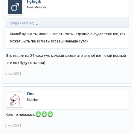
Fgfogjk
New Member
Fgfogjk сказал(а):
↑
Малой чушка ты можешь играть хоть неделю? И будет тебе гве, как
может быть гве если ты играеш меньше суток
Это играки на 24 часа уже каждый сервак это видно) вот чекай первый
ак и все будут отмазки)
1 ноя 2021
One
Member
Кого то прорвало
1 ноя 2021