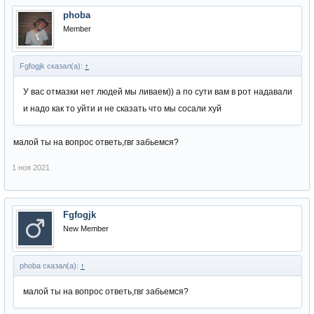
phoba
Member
Fgfogjk сказал(а):
↑
У вас отмазки нет людей мы ливаем)) а по сути вам в рот надавали
и надо как то уйти и не сказать что мы сосали хуй
малой ты на вопрос ответь,гвг забьемся?
1 ноя 2021
Fgfogjk
New Member
phoba сказал(а):
↑
малой ты на вопрос ответь,гвг забьемся?