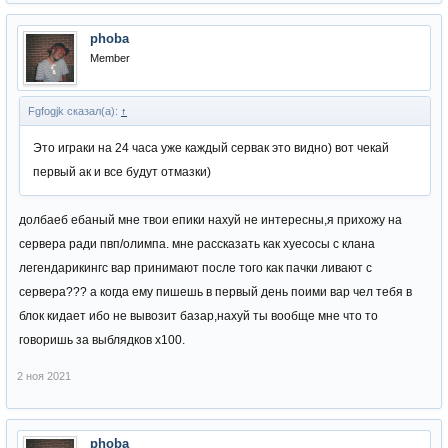
phoba
Member
Fgfogjk сказал(а):
↑
Это играки на 24 часа уже каждый сервак это видно) вот чекай
первый ак и все будут отмазки)
долбаеб ебаный мне твои епики нахуй не интересны,я прихожу на
сервера ради пвп/олимпа. мне рассказать как хуесосы с клана
легендарикингс вар принимают после того как пачки ливают с
сервера??? а когда ему пишешь в первый день поими вар чел тебя в
блок кидает ибо не вывозит базар,нахуй ты вообще мне что то
говоришь за выблядков х100.
2 ноя 2021
phoba