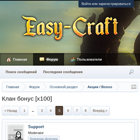
Войти или зарегистрироваться
Главная
Форум
Пользователи
Поиск сообщений
Последние сообщения
Главная
Форум
Основной раздел
Акции / Bonus
Клан бонус [x100]
< Назад
1
←
3
4
5
6
7
8
Вперёд >
Support
Moderator
Команда форума