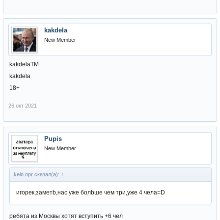
kakdela
New Member
kakdelaTM
kakdela
18+
26 окт 2021
Pupis
New Member
kein.npr сказал(а):
↑
игорек,заметb,нас уже болbше чем три,уже 4 чела=D
ребята из Москвы хотят вступить +6 чел