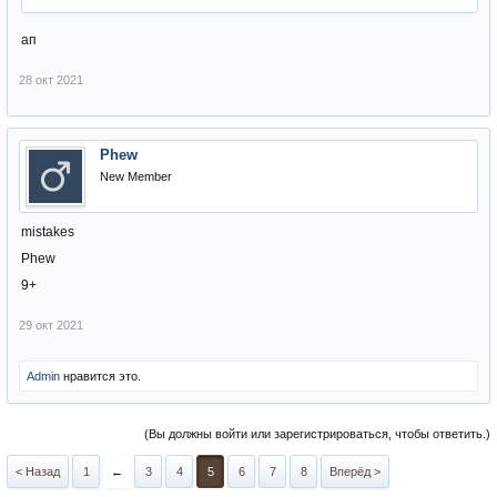
ап
28 окт 2021
Phew
New Member
mistakes
Phew
9+
29 окт 2021
Admin
нравится это.
(Вы должны войти или зарегистрироваться, чтобы ответить.)
< Назад
1
←
3
4
5
6
7
8
Вперёд >