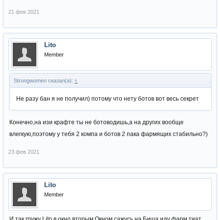
21 фев 2021
Lito
Member
Strongwomen сказал(а):
↑
Не разу бан я не получил) потому что нету ботов вот весь секрет
Конечно,на изи крафте ты не ботоводишь,а на других вообще
влегкую,поэтому у тебя 2 компа и ботов 2 пака фармящих стабильно?)
23 фев 2021
Lito
Member
И так гружу Lito в окно,вторым Окном сажусь на Биша,иду фарм тиат,