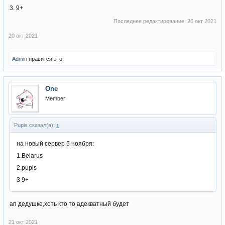
3. 9+
Последнее редактирование:
26 окт 2021
20 окт 2021
Admin
нравится это.
One
Member
Pupis сказал(а):
↑
на новый сервер 5 ноября:
1.Belarus
2.pupis
3 9+
ап дедушке,хоть кто то адекватный будет
21 окт 2021