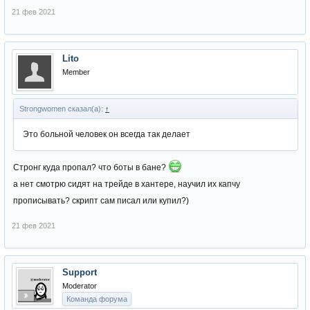
21 фев 2021
Lito
Member
Strongwomen сказал(а):
↑
Это больной человек он всегда так делает
Стронг куда пропал? что боты в бане?
а нет смотрю сидят на трейде в хантере, научил их капчу
прописывать? скрипт сам писал или купил?)
21 фев 2021
Support
Moderator
Команда форума