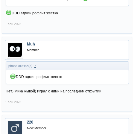
DDD админ рофлит жестко
1 сен 2023
Muh
Member
phoba сказал(а):
↑
DDD админ рофлит жестко
Нет) Мика жывой) Играл с ними на последнем открытии.
1 сен 2023
220
New Member