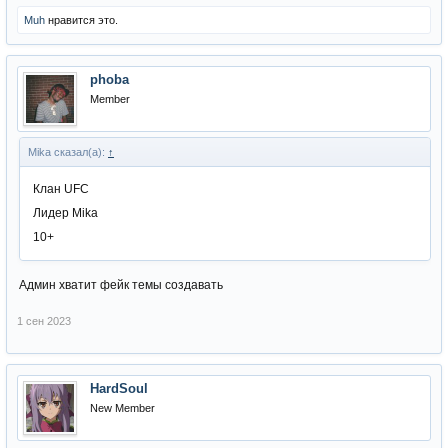
Muh
нравится это.
phoba
Member
Mika сказал(а):
↑
Клан UFC
Лидер Mika
10+
Админ хватит фейк темы создавать
1 сен 2023
HardSoul
New Member