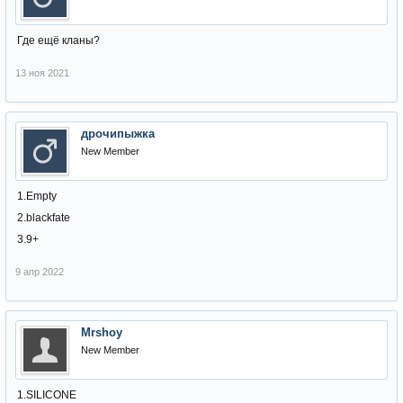
Где ещё кланы?
13 ноя 2021
дрочипыжка
New Member
1.Empty
2.blackfate
3.9+
9 апр 2022
Mrshoy
New Member
1.SILICONE