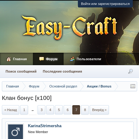
Войти или зарегистрироваться
Главная
Форум
Пользователи
Поиск сообщений
Последние сообщения
Главная
Форум
Основной раздел
Акции / Bonus
Клан бонус [x100]
< Назад
1
←
3
4
5
6
7
8
Вперёд >
KarinaStrimersha
New Member