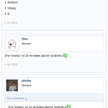
1. Insiders
2. Hikary
3. 9
1 сен 2023
One
Member
Эти "кланы" из 3х человек хватит рофлить
1 сен 2023
phoba
Member
One сказал(а):
↑
Эти "кланы" из 3х человек хватит рофлить