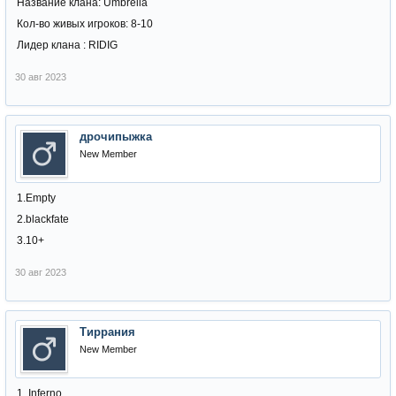
Название клана: Umbrella
Кол-во живых игроков: 8-10
Лидер клана : RIDIG
30 авг 2023
дрочипыжка
New Member
1.Empty
2.blackfate
3.10+
30 авг 2023
Тиррания
New Member
1. Inferno