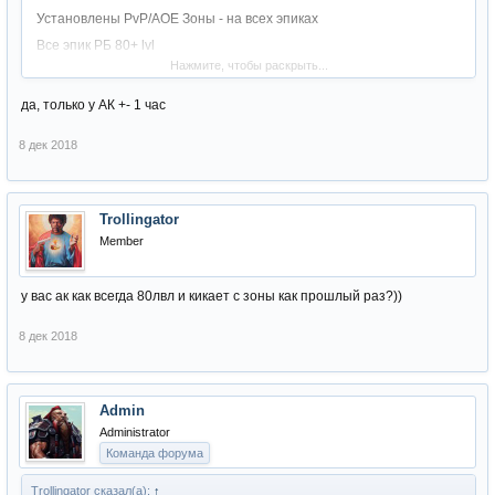
Установлены PvP/AOE Зоны - на всех эпиках
Все эпик РБ 80+ lvl
Нажмите, чтобы раскрыть...
Фиксированный респаун Эпик Боссов (Время указано по Москве
прямо в игре)
да, только у АК +- 1 час
8 дек 2018
Это значит что респ в один и тот же интервал должен быть,или я
не прав?
Trollingator
Member
у вас ак как всегда 80лвл и кикает с зоны как прошлый раз?))
8 дек 2018
Admin
Administrator
Команда форума
Trollingator сказал(а):
↑