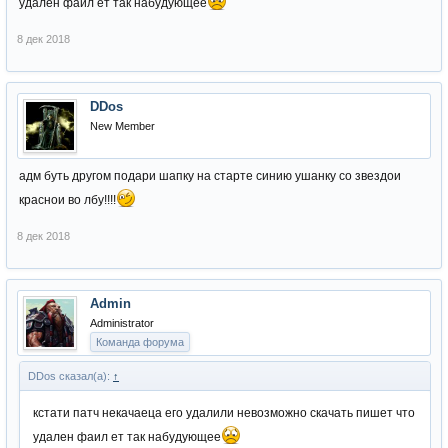
удален фаил ет так набудующее
8 дек 2018
DDos
New Member
адм буть другом подари шапку на старте синию ушанку со звездои
краснои во лбу!!!!
8 дек 2018
Admin
Administrator
Команда форума
DDos сказал(а):
↑
кстати патч некачаеца его удалили невозможно скачать пишет что
удален фаил ет так набудующее