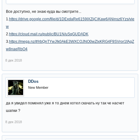
Все доступно, не знаю куда вы смотрите...
1.
https://drive.google.com/file/d/1DExdaRe6159IXZijCiKaw6ANinsz6Yzs/vie
w
2.
https://cloud.mail.ru/public/BU1N/uSqGUDADK
3.
https://mega.nz/#!rbQnTYwJ!k0AkE3WXCOJNO0wZlxKRG4F9SVror1fAgZ
w8naeRbO4
8 дек 2018
DDos
New Member
да я увидел поменял уже я то днем хотел скачать ну так че насчет
шапки ?
8 дек 2018