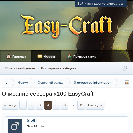
Войти или зарегистрироваться
Главная
Форум
Пользователи
Поиск сообщений
Последние сообщения
...
Форум
Основной раздел
О сервере / Information
Описание сервера х100 EasyCraft
< Назад
1
2
3
4
5
6
→
11
Вперёд >
Sloth
New Member