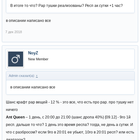
В итоге то что? Рар тушки реализованы? Респ ак сутки +1 час?
в описании написано все
7 дек 2018
NoyZ
New Member
Admin сказал(а):
↑
в описании написано все
Шанс крафт рар вещей - 12 % - это все, что есть про рар. про тушку нет
ничего
Ant Queen
– 1 день, с 20:00 до 21:00 (шанс дропа 40%) [09.12] - 9го 1й
респ. дальше то что? 1 день это время респа? тогда, не день а сутки. И
что с разбросом? если 9го в 20:01 ее убьют, 10го в 20:01 респ? или есть
диапазон?