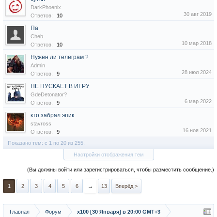
DarkPhoenix
30 авг 2019
Ответов:
10
Па
Cheb
10 мар 2018
Ответов:
10
Нужен ли телеграм ?
Admin
28 июл 2024
Ответов:
9
НЕ ПУСКАЕТ В ИГРУ
GdeDetonator?
6 мар 2022
Ответов:
9
кто забрал эпик
stavross
16 ноя 2021
Ответов:
9
Показано тем: с 1 по 20 из 255.
Настройки отображения тем
(Вы должны войти или зарегистрироваться, чтобы разместить сообщение.)
1
2
3
4
5
6
→
13
Вперёд >
Главная
Форум
х100 [30 Января] в 20:00 GMT+3