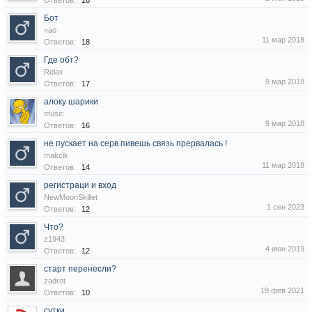
Ответов:
18
Бот
чао
11 мар 2018
Ответов:
18
Где обт?
Relax
9 мар 2018
Ответов:
17
алоку шарики
music
9 мар 2018
Ответов:
16
не пускает на серв пивешь связь прервалась !
makcik
11 мар 2018
Ответов:
14
регистраци и вход
NewMoonSkillet
1 сен 2023
Ответов:
12
Что?
z1943
4 июн 2019
Ответов:
12
старт перенесли?
zadrot
19 фев 2021
Ответов:
10
сутки