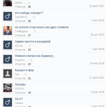
Admin
...
2
19 фев 2021
Ответов:
35
кто-нибудь заходит?
vato20071
...
2
2 июн 2019
Ответов:
30
не успели стартануть как ддос словили
Trollingator
...
2
30 авг 2019
Ответов:
27
Админ прочти и раздумай
eQv1p
...
2
7 дек 2018
Ответов:
23
Немного вопросов (Админу)...
FlayDex
...
2
10 мар 2018
Ответов:
22
Канцел и фир
Lito
...
2
17 фев 2021
Ответов:
21
Онлайн
ROCKY
9 мар 2018
Ответов:
19
Ну и?
reedus
2 июн 2019