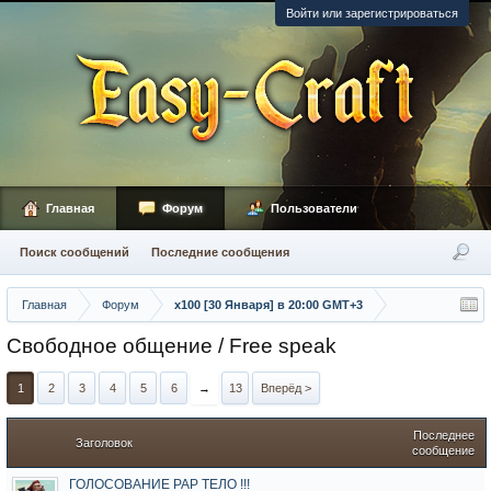
Войти или зарегистрироваться
Главная
Форум
Пользователи
Поиск сообщений
Последние сообщения
Главная
Форум
х100 [30 Января] в 20:00 GMT+3
Свободное общение / Free speak
1
2
3
4
5
6
→
13
Вперёд >
Последнее
Заголовок
сообщение
ГОЛОСОВАНИЕ РАР ТЕЛО !!!